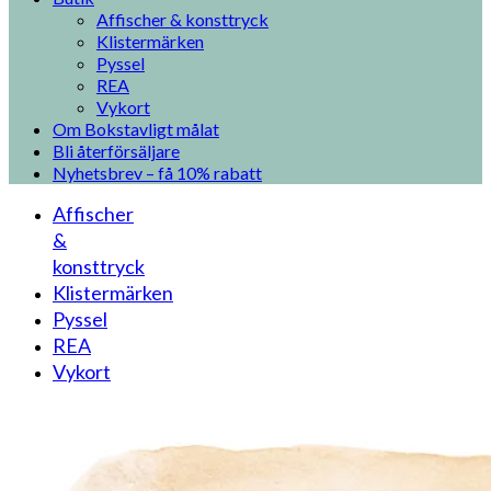
Affischer & konsttryck
Klistermärken
Pyssel
REA
Vykort
Om Bokstavligt målat
Bli återförsäljare
Nyhetsbrev – få 10% rabatt
Affischer
&
konsttryck
Klistermärken
Pyssel
REA
Vykort