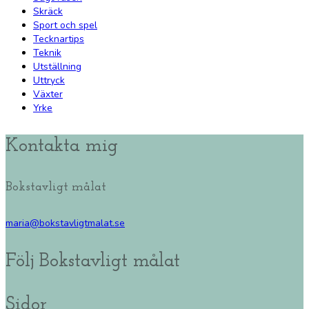
Skräck
Sport och spel
Tecknartips
Teknik
Utställning
Uttryck
Växter
Yrke
Kontakta mig
Bokstavligt målat
maria@bokstavligtmalat.se
Följ Bokstavligt målat
Sidor