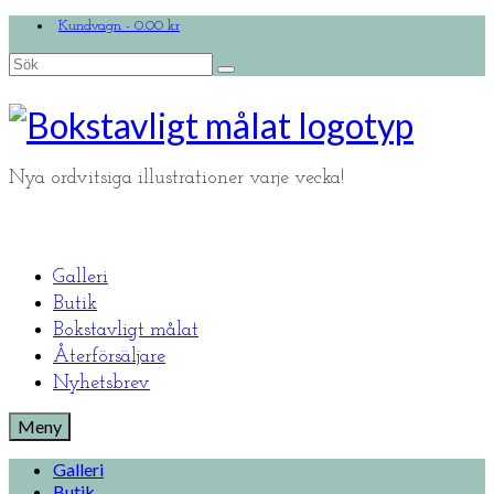
Kundvagn
-
0.00
kr
Search
for:
Nya ordvitsiga illustrationer varje vecka!
Galleri
Butik
Bokstavligt målat
Återförsäljare
Nyhetsbrev
Meny
Galleri
Butik