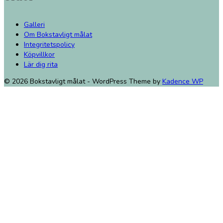
Galleri
Om Bokstavligt målat
Integritetspolicy
Köpvillkor
Lär dig rita
© 2026 Bokstavligt målat - WordPress Theme by
Kadence WP