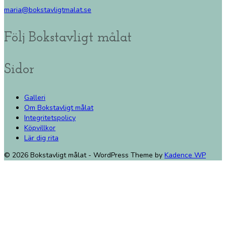
maria@bokstavligtmalat.se
Följ Bokstavligt målat
Sidor
Galleri
Om Bokstavligt målat
Integritetspolicy
Köpvillkor
Lär dig rita
© 2026 Bokstavligt målat - WordPress Theme by
Kadence WP