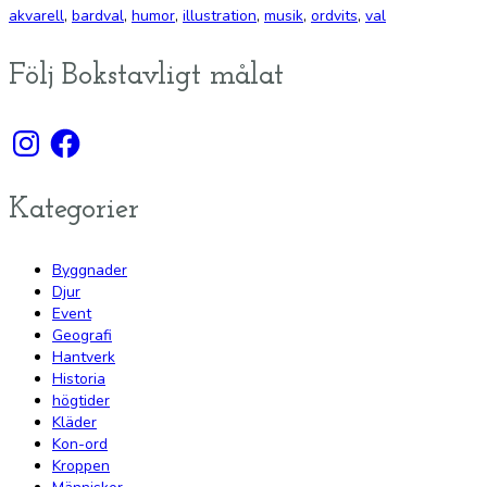
akvarell
,
bardval
,
humor
,
illustration
,
musik
,
ordvits
,
val
Följ Bokstavligt målat
Instagram
Facebook
Kategorier
Byggnader
Djur
Event
Geografi
Hantverk
Historia
högtider
Kläder
Kon-ord
Kroppen