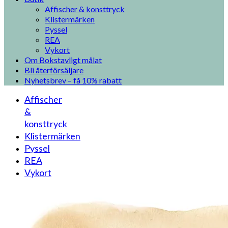
Affischer & konsttryck
Klistermärken
Pyssel
REA
Vykort
Om Bokstavligt målat
Bli återförsäljare
Nyhetsbrev – få 10% rabatt
Affischer
&
konsttryck
Klistermärken
Pyssel
REA
Vykort