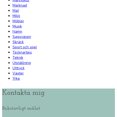
Människor
Marknad
Mat
Miljö
Möbler
Musik
Namn
Sagoväsen
Skräck
Sport och spel
Tecknartips
Teknik
Utställning
Uttryck
Växter
Yrke
Kontakta mig
Bokstavligt målat