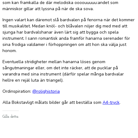
som kan framkalla de där melodiska oooouuuuu:andet som
människor gillar att lyssna på när de ska sova.
Ingen valart kan däremot slå bardvalen på fenorna när det kommer
till musikalitet. Medan knöl- och blåvalen nöjer dig med med att
sjunga har bardvalshanar även lärt sig att bygga och spela
instrument. I sann romantisk anda framför hanarna serenader för
sina frodiga valdamer i förhoppningen om att hon ska välja just
honom.
Eventuella stridigheter mellan hanarna löses genom
sångutmaningar eller, om det inte räcker, att de pucklar på
varandra med sina instrument (därför spelar många bardvalar
hellre en rejäl luta än triangel).
Ordinspiration:
@rolighistoria
Alla Bokstavligt målats bilder går att beställa som
A4-tryck
.
Gilla detta: