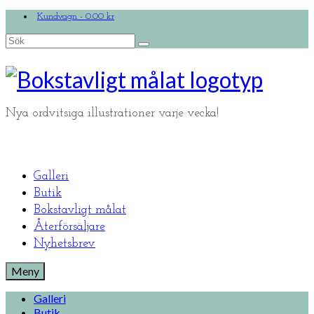
Kundvagn
-
0.00
kr
Search
for:
Nya ordvitsiga illustrationer varje vecka!
Galleri
Butik
Bokstavligt målat
Återförsäljare
Nyhetsbrev
Meny
Galleri
Butik