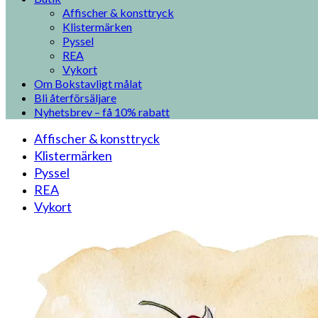
Affischer & konsttryck
Klistermärken
Pyssel
REA
Vykort
Om Bokstavligt målat
Bli återförsäljare
Nyhetsbrev – få 10% rabatt
Affischer & konsttryck
Klistermärken
Pyssel
REA
Vykort