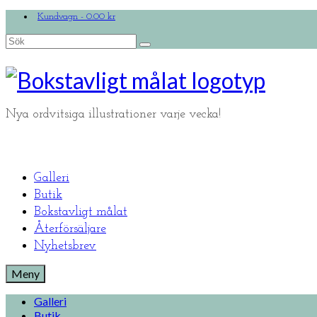
Kundvagn
-
0.00
kr
Search
for:
Nya ordvitsiga illustrationer varje vecka!
Galleri
Butik
Bokstavligt målat
Återförsäljare
Nyhetsbrev
Meny
Galleri
Butik