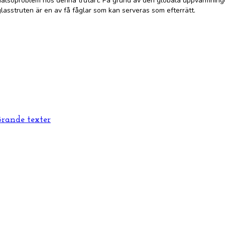
rt hälsoproblem hos denna trutart. På grund av den globala uppvärmning
glasstruten är en av få fåglar som kan serveras som efterrätt.
örande texter