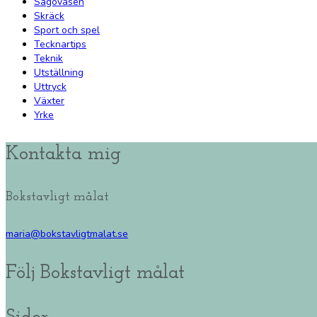
Sagoväsen
Skräck
Sport och spel
Tecknartips
Teknik
Utställning
Uttryck
Växter
Yrke
Kontakta mig
Bokstavligt målat
maria@bokstavligtmalat.se
Följ Bokstavligt målat