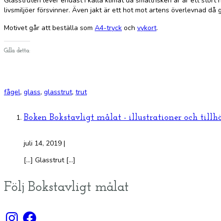
Glasstruten lever endast i kalla klimat då smältrisken är är ett sto
livsmiljöer försvinner. Även jakt är ett hot mot artens överlevnad då 
Motivet går att beställa som
A4-tryck
och
vykort
.
Gilla detta:
fågel
,
glass
,
glasstrut
,
trut
Boken Bokstavligt målat - illustrationer och tillh
juli 14, 2019
|
[…] Glasstrut […]
Följ Bokstavligt målat
Instagram
Facebook