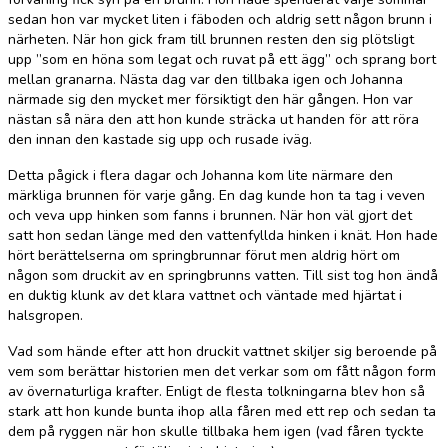
sedan hon var mycket liten i fäboden och aldrig sett någon brunn i
närheten. När hon gick fram till brunnen resten den sig plötsligt
upp ”som en höna som legat och ruvat på ett ägg” och sprang bort
mellan granarna. Nästa dag var den tillbaka igen och Johanna
närmade sig den mycket mer försiktigt den här gången. Hon var
nästan så nära den att hon kunde sträcka ut handen för att röra
den innan den kastade sig upp och rusade iväg.
Detta pågick i flera dagar och Johanna kom lite närmare den
märkliga brunnen för varje gång. En dag kunde hon ta tag i veven
och veva upp hinken som fanns i brunnen. När hon väl gjort det
satt hon sedan länge med den vattenfyllda hinken i knät. Hon hade
hört berättelserna om springbrunnar förut men aldrig hört om
någon som druckit av en springbrunns vatten. Till sist tog hon ändå
en duktig klunk av det klara vattnet och väntade med hjärtat i
halsgropen.
Vad som hände efter att hon druckit vattnet skiljer sig beroende på
vem som berättar historien men det verkar som om fått någon form
av övernaturliga krafter. Enligt de flesta tolkningarna blev hon så
stark att hon kunde bunta ihop alla fåren med ett rep och sedan ta
dem på ryggen när hon skulle tillbaka hem igen (vad fåren tyckte