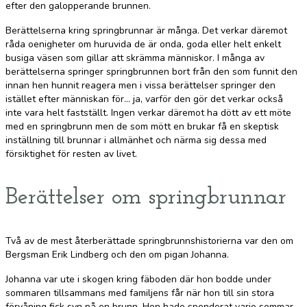
efter den galopperande brunnen.
Berättelserna kring springbrunnar är många. Det verkar däremot
råda oenigheter om huruvida de är onda, goda eller helt enkelt
busiga väsen som gillar att skrämma människor. I många av
berättelserna springer springbrunnen bort från den som funnit den
innan hen hunnit reagera men i vissa berättelser springer den
istället efter människan för… ja, varför den gör det verkar också
inte vara helt fastställt. Ingen verkar däremot ha dött av ett möte
med en springbrunn men de som mött en brukar få en skeptisk
inställning till brunnar i allmänhet och närma sig dessa med
försiktighet för resten av livet.
Berättelser om springbrunnar
Två av de mest återberättade springbrunnshistorierna var den om
Bergsman Erik Lindberg och den om pigan Johanna.
Johanna var ute i skogen kring fäboden där hon bodde under
sommaren tillsammans med familjens får när hon till sin stora
förvåning fick syn på en brunn. Hon hade spenderat varje sommar