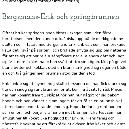
om arrangemanget förtäljer inte historien).
Bergsmans-Erik och springbrunnen
Oftast brukar springbrunnen hittas i skogar, som i den förra
berättelsen, men den kunde också dyka upp på de märkligaste av
ställen som i fallet med Bergsmans-Erik. Erik var, som man brukade
kalla det, ”svår på spriten” och brukade smyga sig upp om nätterna
för att ta sig ett par rejäla sängfösare när alla andra gått och lagt
sig. Väl nere i köket hade han svårt att tro sina ögon. Mitt på golvet
bland byttor och kokkärl stod en brunn. Erik gned sig i ögonen både
en och två gånger men brunnen stod där den stod.
Erik tänkte sig att synen nog skulle försvinna om han fick stärka sig
lite och smög sig runt brunnen för att komma åt sitt förråd. Precis
när han kommit fram till skåpet hör han hur något rör sig bakom
honom och han vänder sig om lagom för att få se en brunnshink i
ett rep kommande farande emot sig. Repet lindar sig runt honom
som en orm och börjar dra honom mot brunnen. Lika tyst som han
smugit ner till köket, lika högljudd blir Erik nu. Hans familj och
tjänstefolk vaknar av ett förskräckligt oväsen från köket och av att