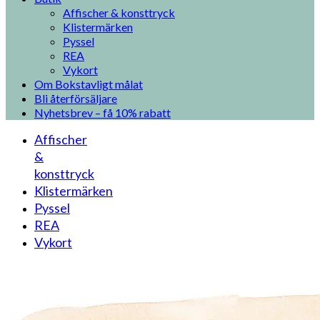
Affischer & konsttryck
Klistermärken
Pyssel
REA
Vykort
Om Bokstavligt målat
Bli återförsäljare
Nyhetsbrev – få 10% rabatt
Affischer
&
konsttryck
Klistermärken
Pyssel
REA
Vykort