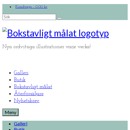
Kundvagn
-
0.00
kr
Search
for:
Nya ordvitsiga illustrationer varje vecka!
Galleri
Butik
Bokstavligt målat
Återförsäljare
Nyhetsbrev
Meny
Galleri
Butik