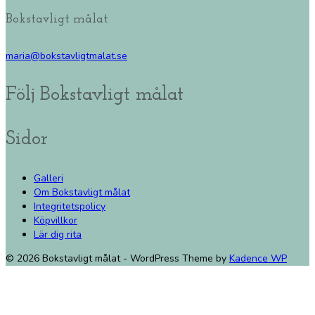
Bokstavligt målat
maria@bokstavligtmalat.se
Följ Bokstavligt målat
Sidor
Galleri
Om Bokstavligt målat
Integritetspolicy
Köpvillkor
Lär dig rita
© 2026 Bokstavligt målat - WordPress Theme by
Kadence WP