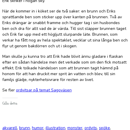
Erik skriker i högan sky.
När de kommer in i köket ser de två saker: en brunn och Eriks
sprattlande ben som sticker upp över kanten på brunnen. Två av
Eriks drängar är snabbt framme och hugger tag i sin husbondes
ben och dra för allt vad de är värda. Till sist släpper brunnen taget
och Erik far upp med ett högljutt slurpande läte. Brunnen, som
verkar ha fått nog av hela spektaklet, vecklar ut sina långa ben och
flyr ut genom bakdörren och ut i skogen.
Man skulle ju kunna tro att Erik hade blivit ännu gladare i flaskan
efter en sådan händelse men det verkade som om den fick motsatt
effekt. Erik tolkade händelsen som att brunnen tagit hämnd på
honom för att han druckit mer sprit än vatten och blev, till sin
familjs glädje, nykterhetsivrare för resten av livet.
Se fler
ordvitsar på temat Sagoväsen
Gilla detta:
akvarell
,
brunn
,
humor
,
illustration
,
monster
,
ordvits
,
spöke
,