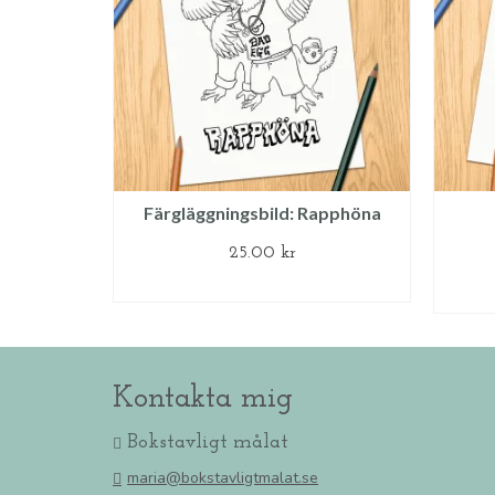
Färgläggningsbild: Rapphöna
25.00
kr
LÄGG TILL I VARUKORG
Kontakta mig
Bokstavligt målat
maria@bokstavligtmalat.se