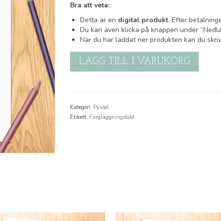
Bra att veta:
Detta är en
digital produkt
. Efter betalning
Du kan även klicka på knappen under ”Nedlad
När du har laddat ner produkten kan du skriv
Färgläggningsbild:
LÄGG TILL I VARUKORG
Godisgris
mängd
Kategori:
Pyssel
Etikett:
Färgläggningsbild