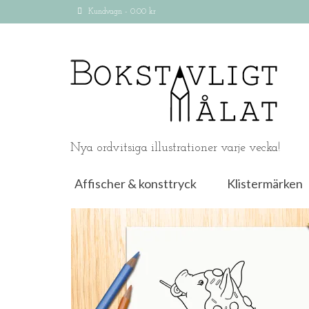
Kundvagn
-
0.00
kr
Nya ordvitsiga illustrationer varje vecka!
Affischer & konsttryck
Klistermärken