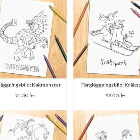
läggningsbild: Kakmonster
Färgläggningsbild: Kråks
25.00
kr
25.00
kr
LÄGG TILL I VARUKORG
LÄGG TILL I VARUKOR