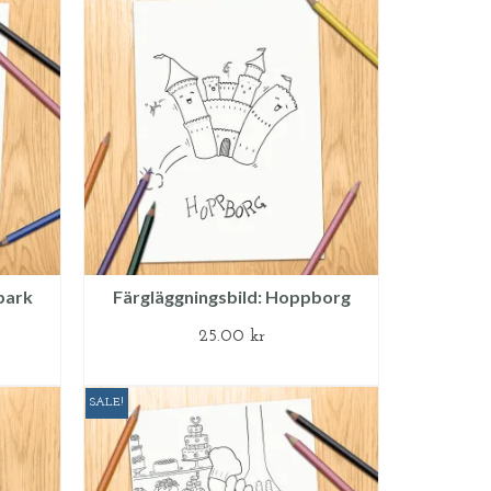
park
Färgläggningsbild: Hoppborg
25.00
kr
G
LÄGG TILL I VARUKORG
SALE!