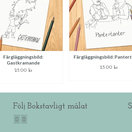
Färgläggningsbild:
Färgläggningsbild: Panter
Gastkramande
25.00
kr
25.00
kr
LÄGG TILL I VARUKOR
LÄGG TILL I VARUKORG
Följ Bokstavligt målat
S