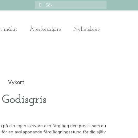
Search
for:
gt målat
Återförsäljare
Nyhetsbrev
Vykort
 Godisgris
en på din egen skrivare och färglägg den precis som du
r för en avslappnande färgläggningsstund för dig själv.