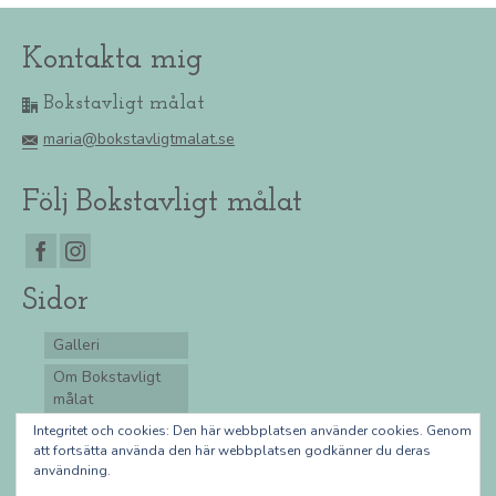
Kontakta mig
Bokstavligt målat
maria@bokstavligtmalat.se
Följ Bokstavligt målat
Sidor
Galleri
Om Bokstavligt
målat
Integritetspolicy
Integritet och cookies: Den här webbplatsen använder cookies. Genom
att fortsätta använda den här webbplatsen godkänner du deras
Köpvillkor
användning.
Lär dig rita