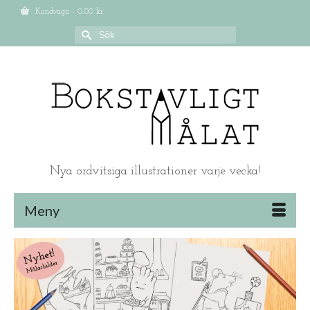
Kundvagn
-
0.00
kr
Search
for:
Nya ordvitsiga illustrationer varje vecka!
Meny