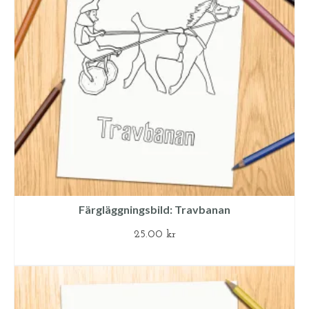
Färgläggningsbild: Travbanan
25.00
kr
LÄGG TILL I VARUKORG