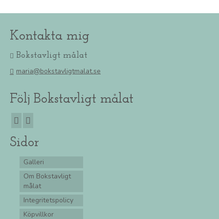
Kontakta mig
Bokstavligt målat
maria@bokstavligtmalat.se
Följ Bokstavligt målat
Sidor
Galleri
Om Bokstavligt
målat
Integritetspolicy
Köpvillkor