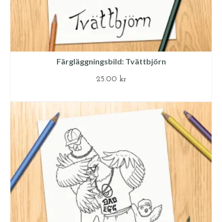
Färgläggningsbild: Tvättbjörn
25.00
kr
LÄGG TILL I VARUKORG