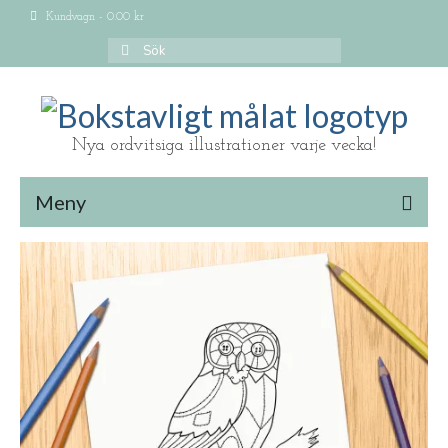
Kundvagn
-
0.00
kr
Search
for:
Nya ordvitsiga illustrationer varje vecka!
Meny