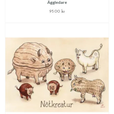
Äggledare
95.00
kr
LÄGG TILL I VARUKORG