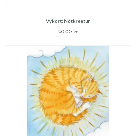
Vykort: Nötkreatur
20.00
kr
LÄGG TILL I VARUKORG