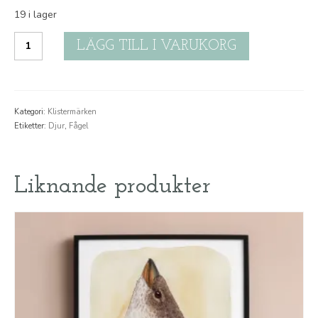
19 i lager
Klistermärke:
LÄGG TILL I VARUKORG
Kontrast
mängd
Kategori:
Klistermärken
Etiketter:
Djur
,
Fågel
Liknande produkter