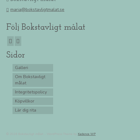
maria@bokstavligtmalat.se
Följ Bokstavligt målat
Sidor
Galleri
Om Bokstavligt
målat
Integritetspolicy
Köpvillkor
Lär dig rita
© 2026 Bokstavligt målat - WordPress Theme by
Kadence WP