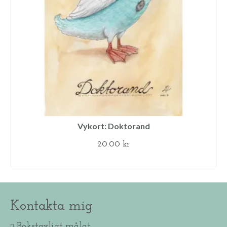
Vykort: Doktorand
20.00
kr
LÄGG TILL I VARUKORG
Kontakta mig
Bokstavligt målat