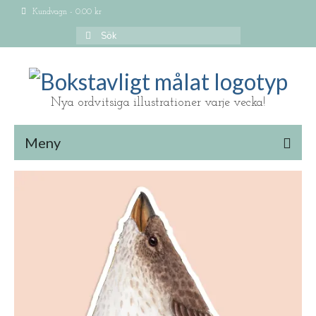
Kundvagn
-
0.00
kr
Search
for:
Nya ordvitsiga illustrationer varje vecka!
Meny