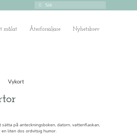
Search
for:
gt målat
Återförsäljare
Nyhetsbrev
Vykort
rtor
t sätta på anteckningsboken, datorn, vattenflaskan,
en liten dos ordvitsig humor.