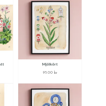
att
Mjölkört
95.00
kr
G
LÄGG TILL I VARUKORG