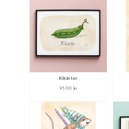
Kikärtor
95.00
kr
LÄGG TILL I VARUKORG