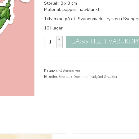
Storlek: 8 x 3 cm
Material: papper, halvblankt
Tillverkad på ett Svanenmärkt tryckeri i Sverige.
16 i lager
Klistermärke:
LÄGG TILL I VARUKOR
Kikärtor
mängd
Kategori:
Klistermärken
Etiketter:
Grönsak
,
Sommar
,
Trädgård & växter