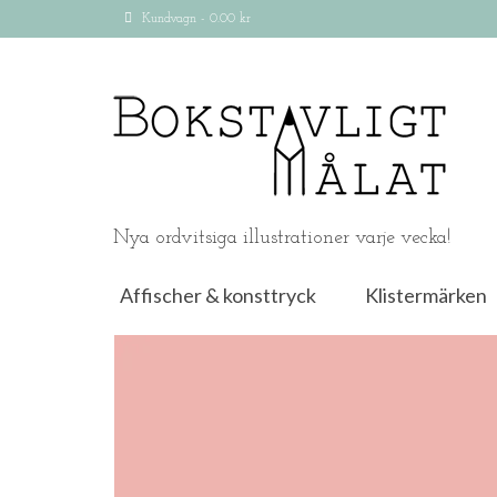
Kundvagn
-
0.00
kr
Nya ordvitsiga illustrationer varje vecka!
Affischer & konsttryck
Klistermärken