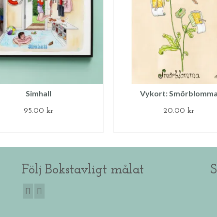
Simhall
Vykort: Smörblomm
95.00
kr
20.00
kr
LÄGG TILL I VARUKORG
LÄGG TILL I VARUKOR
Följ Bokstavligt målat
S