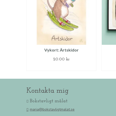
Vykort: Ärtskidor
20.00
kr
LÄGG TILL I VARUKORG
Kontakta mig
Bokstavligt målat
maria@bokstavligtmalat.se