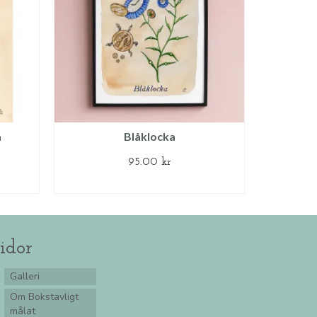
a
Blåklocka
95.00
kr
G
LÄGG TILL I VARUKORG
idor
Galleri
Om Bokstavligt
målat