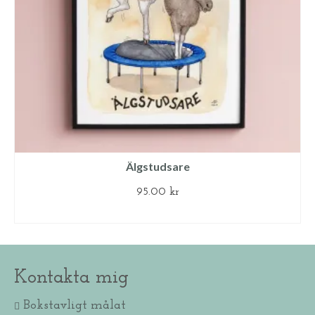
Älgstudsare
95.00
kr
LÄGG TILL I VARUKORG
Kontakta mig
Bokstavligt målat