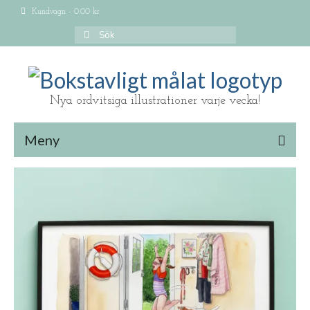
Kundvagn
-
0.00
kr
Search
for:
Nya ordvitsiga illustrationer varje vecka!
Meny