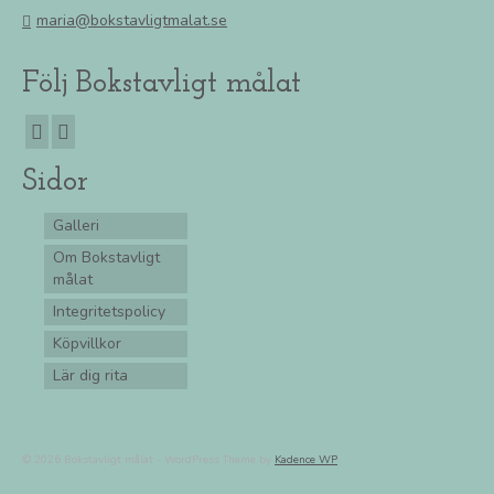
maria@bokstavligtmalat.se
Följ Bokstavligt målat
Sidor
Galleri
Om Bokstavligt
målat
Integritetspolicy
Köpvillkor
Lär dig rita
© 2026 Bokstavligt målat - WordPress Theme by
Kadence WP