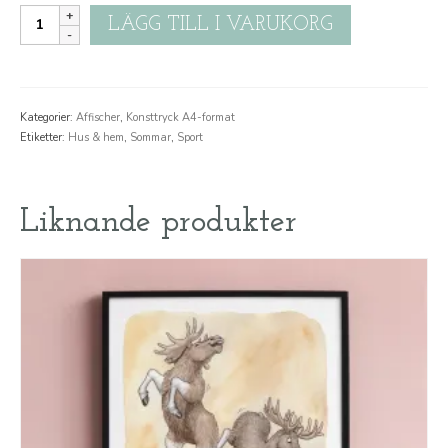
Simhall
LÄGG TILL I VARUKORG
mängd
Kategorier:
Affischer
,
Konsttryck A4-format
Etiketter:
Hus & hem
,
Sommar
,
Sport
Liknande produkter