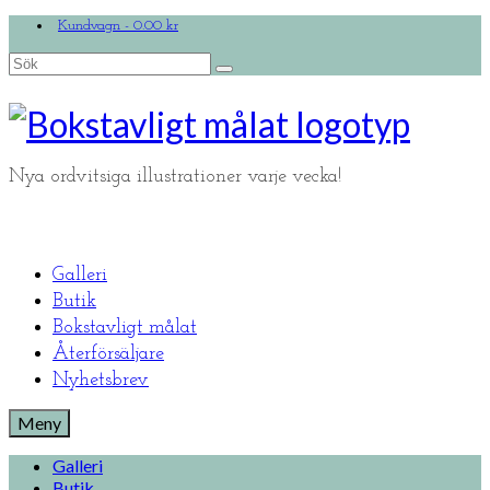
Kundvagn
-
0.00
kr
Search
for:
Nya ordvitsiga illustrationer varje vecka!
Galleri
Butik
Bokstavligt målat
Återförsäljare
Nyhetsbrev
Meny
Galleri
Butik