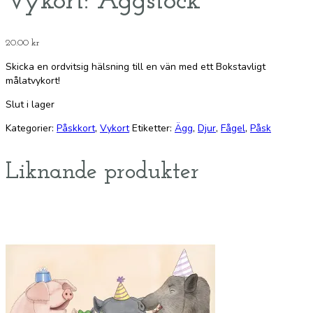
Vykort: Äggstock
20.00
kr
Skicka en ordvitsig hälsning till en vän med ett Bokstavligt
målatvykort!
Slut i lager
Kategorier:
Påskkort
,
Vykort
Etiketter:
Ägg
,
Djur
,
Fågel
,
Påsk
Liknande produkter