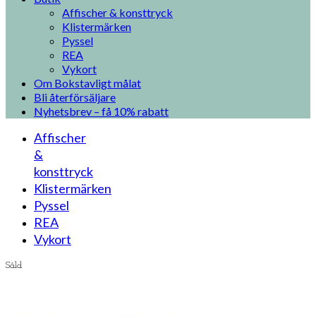
Affischer & konsttryck
Klistermärken
Pyssel
REA
Vykort
Om Bokstavligt målat
Bli återförsäljare
Nyhetsbrev – få 10% rabatt
Affischer
&
konsttryck
Klistermärken
Pyssel
REA
Vykort
Såld