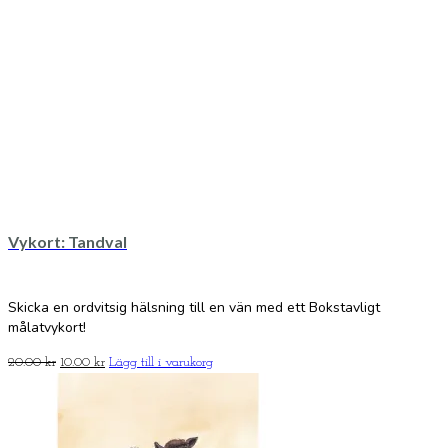
Vykort: Tandval
Skicka en ordvitsig hälsning till en vän med ett Bokstavligt
målatvykort!
Det
Det
20.00
kr
10.00
kr
Lägg till i varukorg
ursprungliga
nuvarande
priset
priset
var:
är:
20.00 kr.
10.00 kr.