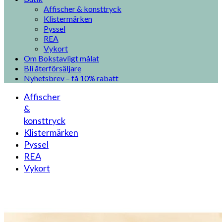
Affischer & konsttryck
Klistermärken
Pyssel
REA
Vykort
Om Bokstavligt målat
Bli återförsäljare
Nyhetsbrev – få 10% rabatt
Affischer
&
konsttryck
Klistermärken
Pyssel
REA
Vykort