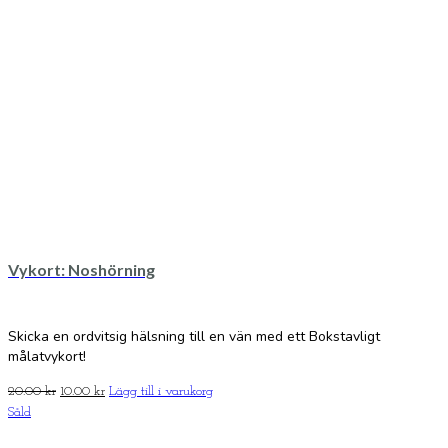
Vykort: Noshörning
Skicka en ordvitsig hälsning till en vän med ett Bokstavligt
målatvykort!
Det
Det
20.00
kr
10.00
kr
Lägg till i varukorg
ursprungliga
nuvarande
Såld
priset
priset