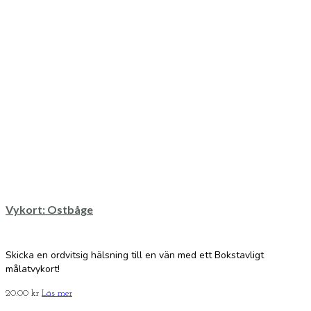
Vykort: Ostbåge
Skicka en ordvitsig hälsning till en vän med ett Bokstavligt
målatvykort!
20.00
kr
Läs mer