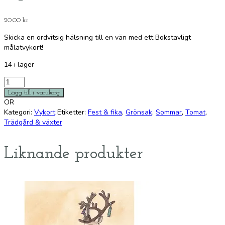
20.00
kr
Skicka en ordvitsig hälsning till en vän med ett Bokstavligt
målatvykort!
14 i lager
Vykort:
Cocktailtomater
Lägg till i varukorg
mängd
OR
Kategori:
Vykort
Etiketter:
Fest & fika
,
Grönsak
,
Sommar
,
Tomat
,
Trädgård & växter
Liknande produkter