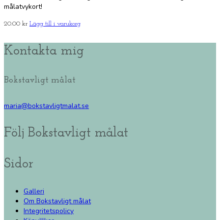
målatvykort!
20.00
kr
Lägg till i varukorg
Kontakta mig
Bokstavligt målat
maria@bokstavligtmalat.se
Följ Bokstavligt målat
Sidor
Galleri
Om Bokstavligt målat
Integritetspolicy