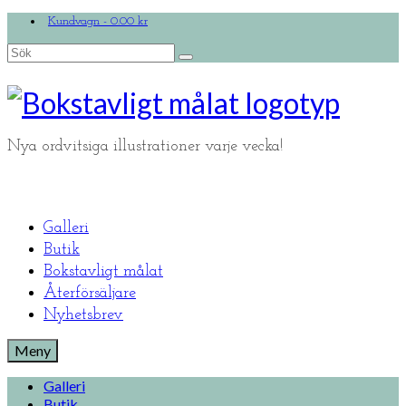
Kundvagn
-
0.00
kr
Search
for:
Nya ordvitsiga illustrationer varje vecka!
Galleri
Butik
Bokstavligt målat
Återförsäljare
Nyhetsbrev
Meny
Galleri
Butik