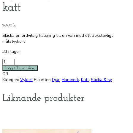
katt
20.00
kr
Skicka en ordvitsig hälsning till en vän med ett Bokstavligt
målatvykort!
33 i lager
Vykort:
Spinna
Lägg till i varukorg
som
OR
en
Kategori:
Vykort
Etiketter:
Djur
,
Hantverk
,
Katt
,
Sticka & sy
katt
mängd
Liknande produkter