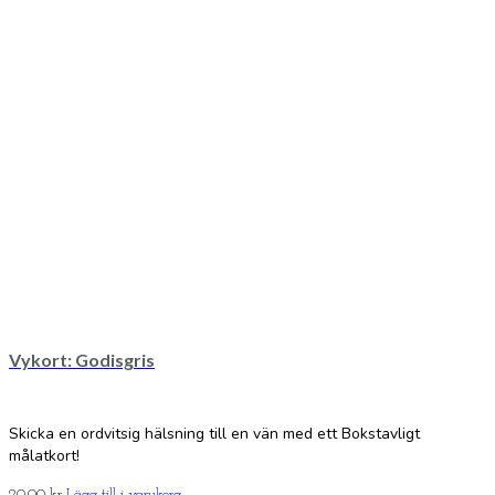
Vykort: Godisgris
Skicka en ordvitsig hälsning till en vän med ett Bokstavligt
målatkort!
20.00
kr
Lägg till i varukorg