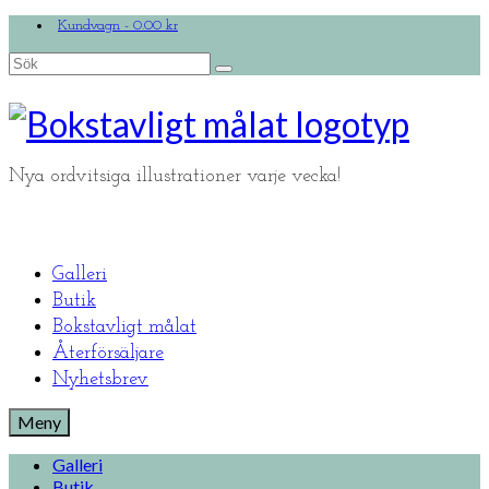
Kundvagn
-
0.00
kr
Search
for:
Nya ordvitsiga illustrationer varje vecka!
Galleri
Butik
Bokstavligt målat
Återförsäljare
Nyhetsbrev
Meny
Galleri
Butik