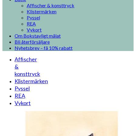
Affischer & konsttryck
Klistermärken
Pyssel
REA
Vykort
Om Bokstavligt målat
Bli återförsäljare
Nyhetsbrev – få 10% rabatt
Affischer
&
konsttryck
Klistermärken
Pyssel
REA
Vykort