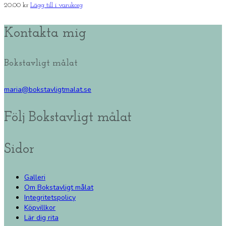
20.00
kr
Lägg till i varukorg
Kontakta mig
Bokstavligt målat
maria@bokstavligtmalat.se
Följ Bokstavligt målat
Sidor
Galleri
Om Bokstavligt målat
Integritetspolicy
Köpvillkor
Lär dig rita