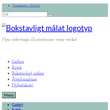
Kundvagn
-
0.00
kr
Search
for:
Nya ordvitsiga illustrationer varje vecka!
Galleri
Butik
Bokstavligt målat
Återförsäljare
Nyhetsbrev
Meny
Galleri
Butik