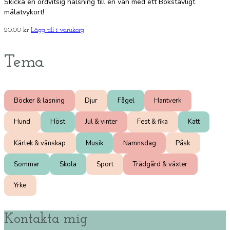
Skicka en ordvitsig hälsning till en vän med ett Bokstavligt
målatvykort!
20.00
kr
Lägg till i varukorg
Tema
Böcker & läsning
Djur
Fågel
Hantverk
Hund
Höst
Jul & vinter
Fest & fika
Katt
Kärlek & vänskap
Musik
Namnsdag
Påsk
Sommar
Skola
Sport
Trädgård & växter
Yrke
Kontakta mig