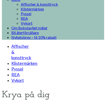
Affischer & konsttryck
Klistermärken
Pyssel
REA
Vykort
Om Bokstavligt målat
Bli återförsäljare
Nyhetsbrev – få 10% rabatt
Affischer
&
konsttryck
Klistermärken
Pyssel
REA
Vykort
Krya på dig