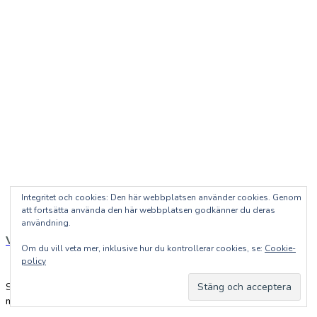
Integritet och cookies: Den här webbplatsen använder cookies. Genom
att fortsätta använda den här webbplatsen godkänner du deras
användning.
Vykort: Grisfest
Om du vill veta mer, inklusive hur du kontrollerar cookies, se:
Cookie-
policy
Skicka en ordvitsig hälsning till en vän med ett Bokstavligt
målatvykort!