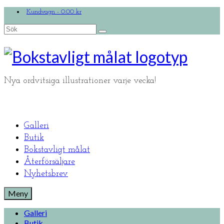
Kundvagn
-
0.00
kr
Search
for:
Nya ordvitsiga illustrationer varje vecka!
Galleri
Butik
Bokstavligt målat
Återförsäljare
Nyhetsbrev
Meny
Galleri
Butik