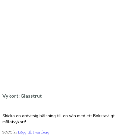
Vykort: Glasstrut
Skicka en ordvitsig hälsning till en vän med ett Bokstavligt
målatvykort!
20.00
kr
Lägg till i varukorg