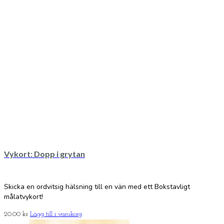
Vykort: Dopp i grytan
Skicka en ordvitsig hälsning till en vän med ett Bokstavligt
målatvykort!
20.00
kr
Lägg till i varukorg