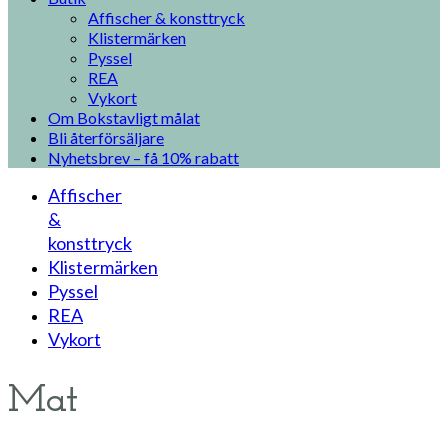
Affischer & konsttryck
Klistermärken
Pyssel
REA
Vykort
Om Bokstavligt målat
Bli återförsäljare
Nyhetsbrev – få 10% rabatt
Affischer
&
konsttryck
Klistermärken
Pyssel
REA
Vykort
Mat