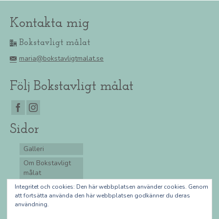
Kontakta mig
Bokstavligt målat
maria@bokstavligtmalat.se
Följ Bokstavligt målat
Sidor
Galleri
Om Bokstavligt
målat
Integritetspolicy
Integritet och cookies: Den här webbplatsen använder cookies. Genom
att fortsätta använda den här webbplatsen godkänner du deras
Köpvillkor
användning.
Lär dig rita