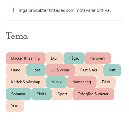
Inga produkter hittades som motsvarar ditt val.
Tema
Böcker & läsning
Djur
Fågel
Hantverk
Hund
Höst
Jul & vinter
Fest & fika
Katt
Kärlek & vänskap
Musik
Namnsdag
Påsk
Sommar
Skola
Sport
Trädgård & växter
Yrke