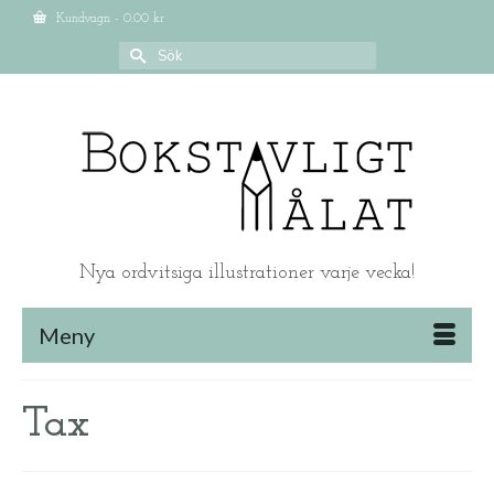
Kundvagn
-
0.00
kr
Search
for:
Nya ordvitsiga illustrationer varje vecka!
Meny
Tax