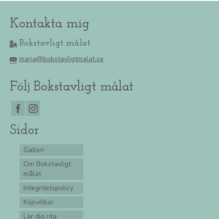
Kontakta mig
Bokstavligt målat
maria@bokstavligtmalat.se
Följ Bokstavligt målat
Sidor
Galleri
Om Bokstavligt
målat
Integritetspolicy
Köpvillkor
Lär dig rita