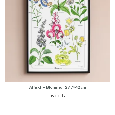
Affisch – Blommor 29,7×42 cm
119.00
kr
LÄGG TILL I VARUKORG