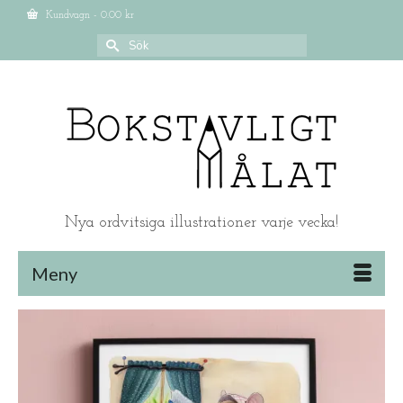
Kundvagn
-
0.00
kr
Search
for:
Nya ordvitsiga illustrationer varje vecka!
Meny