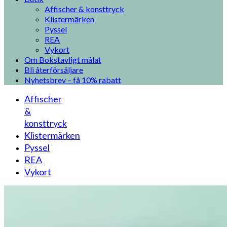
Affischer & konsttryck
Klistermärken
Pyssel
REA
Vykort
Om Bokstavligt målat
Bli återförsäljare
Nyhetsbrev – få 10% rabatt
Affischer
&
konsttryck
Klistermärken
Pyssel
REA
Vykort