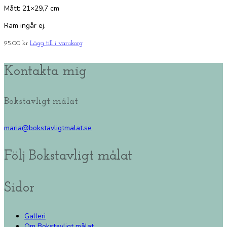
Mått: 21×29,7 cm
Ram ingår ej.
95.00
kr
Lägg till i varukorg
Kontakta mig
Bokstavligt målat
maria@bokstavligtmalat.se
Följ Bokstavligt målat
Sidor
Galleri
Om Bokstavligt målat