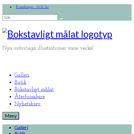
Kundvagn
-
0.00
kr
Search
for:
Nya ordvitsiga illustrationer varje vecka!
Galleri
Butik
Bokstavligt målat
Återförsäljare
Nyhetsbrev
Meny
Galleri
Butik