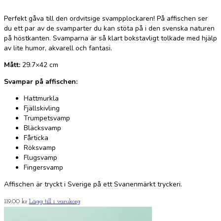
Perfekt gåva till den ordvitsige svampplockaren! På affischen ser
du ett par av de svamparter du kan stöta på i den svenska naturen
på höstkanten. Svamparna är så klart bokstavligt tolkade med hjälp
av lite humor, akvarell och fantasi.
Mått:
29.7×42 cm
Svampar på affischen:
Hattmurkla
Fjällskivling
Trumpetsvamp
Bläcksvamp
Fårticka
Röksvamp
Flugsvamp
Fingersvamp
Affischen är tryckt i Sverige på ett Svanenmärkt tryckeri.
119.00
kr
Lägg till i varukorg