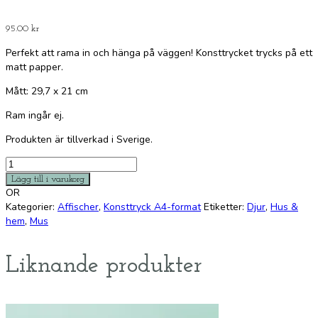
95.00
kr
Perfekt att rama in och hänga på väggen! Konsttrycket trycks på ett
matt papper.
Mått: 29,7 x 21 cm
Ram ingår ej.
Produkten är tillverkad i Sverige.
Husmus
mängd
Lägg till i varukorg
OR
Kategorier:
Affischer
,
Konsttryck A4-format
Etiketter:
Djur
,
Hus &
hem
,
Mus
Liknande produkter