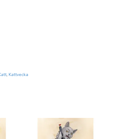
Katt
,
Kattvecka