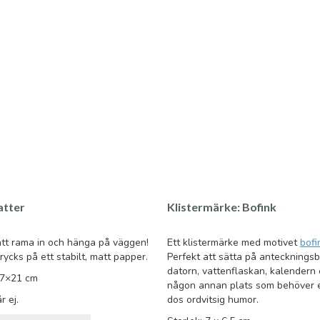
atter
Klistermärke: Bofink
att rama in och hänga på väggen!
Ett klistermärke med motivet
bofi
rycks på ett stabilt, matt papper.
Perfekt att sätta på antecknings
datorn, vattenflaskan, kalendern 
,7×21 cm
någon annan plats som behöver e
r ej.
dos ordvitsig humor.