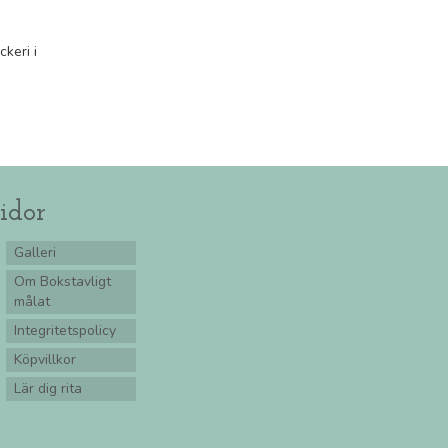
keri i
idor
Galleri
Om Bokstavligt
målat
Integritetspolicy
Köpvillkor
Lär dig rita