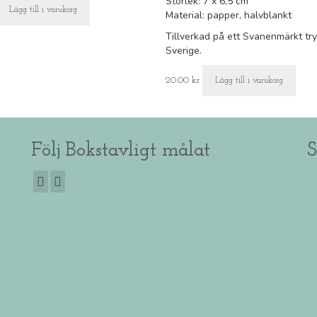
Storlek: 7 x 6,5 cm
Lägg till i varukorg
Material: papper, halvblankt
Tillverkad på ett Svanenmärkt tryc
Sverige.
20.00
kr
Lägg till i varukorg
Följ Bokstavligt målat
S