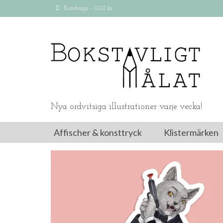
Kundvagn
-
0.00
kr
Nya ordvitsiga illustrationer varje vecka!
Affischer & konsttryck
Klistermärken