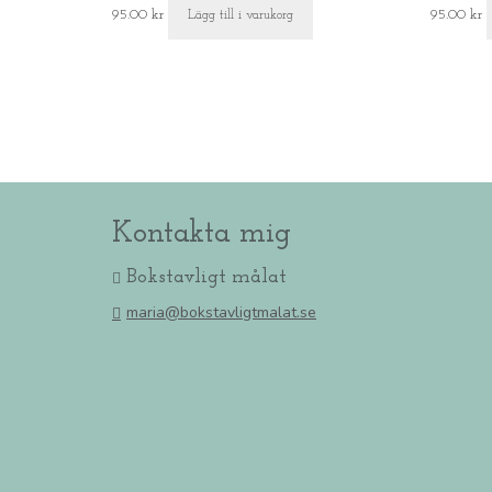
95.00
kr
95.00
kr
Lägg till i varukorg
Kontakta mig
Bokstavligt målat
maria@bokstavligtmalat.se