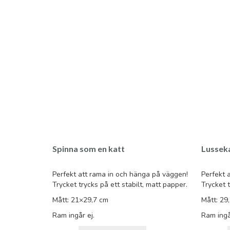
Spinna som en katt
Lussek
Perfekt att rama in och hänga på väggen!
Perfekt 
Trycket trycks på ett stabilt, matt papper.
Trycket t
Mått: 21×29,7 cm
Mått: 29
Ram ingår ej.
Ram ingå