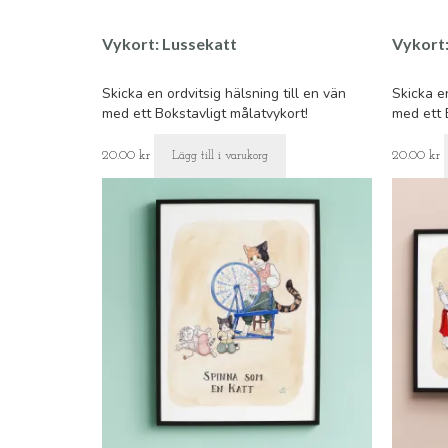
Vykort: Lussekatt
Vykort
Skicka en ordvitsig hälsning till en vän
Skicka en
med ett Bokstavligt målatvykort!
med ett 
20.00
kr
20.00
kr
Lägg till i varukorg