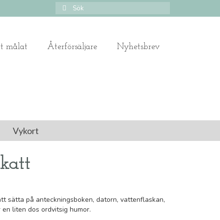
Search
for:
gt målat
Återförsäljare
Nyhetsbrev
Vykort
katt
att sätta på anteckningsboken, datorn, vattenflaskan,
en liten dos ordvitsig humor.