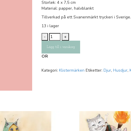
Storlek: 4 x 7,5 cm
Material: papper, halvblankt
Tillverkad på ett Svanenmärkt tryckeri i Sverige.
13 i lager
Klistermärke:
Lägg till i varukorg
Bondkatt
mängd
OR
Kategori:
Klistermärken
Etiketter:
Djur
,
Husdjur
,