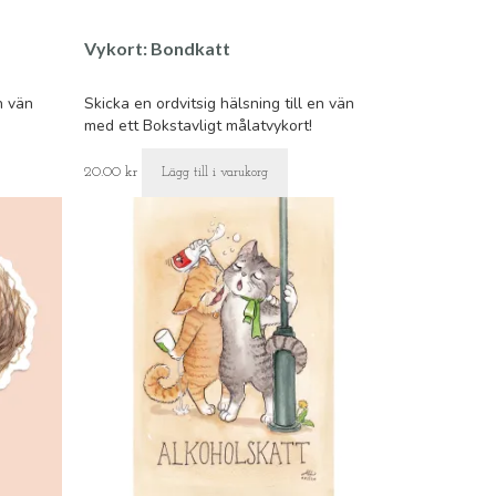
Vykort: Bondkatt
n vän
Skicka en ordvitsig hälsning till en vän
med ett Bokstavligt målatvykort!
20.00
kr
Lägg till i varukorg