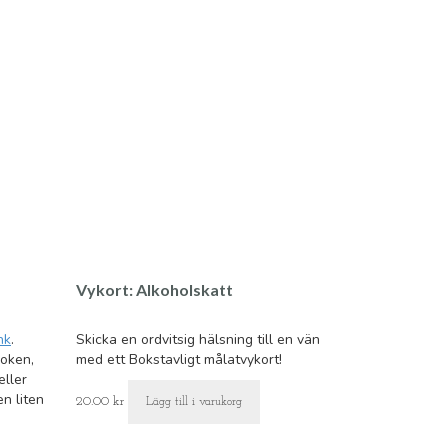
Vykort: Alkoholskatt
nk
.
Skicka en ordvitsig hälsning till en vän
boken,
med ett Bokstavligt målatvykort!
eller
n liten
20.00
kr
Lägg till i varukorg