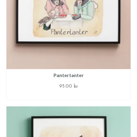
Pantertanter
95.00
kr
LÄGG TILL I VARUKORG