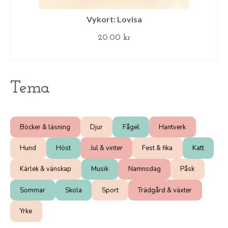
Vykort: Lovisa
20.00
kr
LÄGG TILL I VARUKORG
Tema
Böcker & läsning
Djur
Fågel
Hantverk
Hund
Höst
Jul & vinter
Fest & fika
Katt
Kärlek & vänskap
Musik
Namnsdag
Påsk
Sommar
Skola
Sport
Trädgård & växter
Yrke