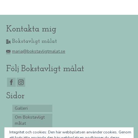
Kontakta mig
Bokstavligt målat
maria@bokstavligtmalat.se
Följ Bokstavligt målat
Sidor
Galleri
Om Bokstavligt
målat
Integritetspolicy
Integritet och cookies: Den här webbplatsen använder cookies. Genom
att fortsätta använda den här webbplatsen godkänner du deras