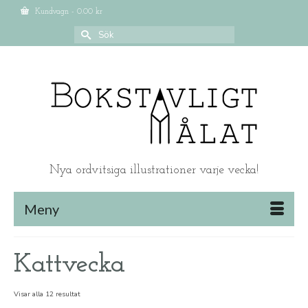
Kundvagn
-
0.00
kr
Search
for:
Nya ordvitsiga illustrationer varje vecka!
Meny
Kattvecka
Visar alla 12 resultat