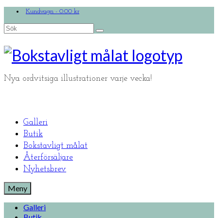
Kundvagn
-
0.00
kr
Search
for:
Nya ordvitsiga illustrationer varje vecka!
Galleri
Butik
Bokstavligt målat
Återförsäljare
Nyhetsbrev
Meny
Galleri
Butik