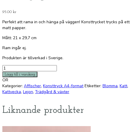
95.00
kr
Perfekt att rama in och hänga på väggen! Konsttrycket trycks på ett
matt papper.
Mått: 21 x 29,7 cm
Ram ingår ej.
Produkten är tillverkad i Sverige.
Lejongap
mängd
Lägg till i varukorg
OR
Kategorier:
Affischer
,
Konsttryck A4-format
Etiketter:
Blomma
,
Katt
,
Kattvecka
,
Lejon
,
Trädgård & växter
Liknande produkter