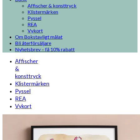
Affischer & konsttryck
Klistermärken
Pyssel
REA
Vykort
Om Bokstavligt målat
Bli återförsäljare
Nyhetsbrev – få 10% rabatt
Affischer
&
konsttryck
Klistermärken
Pyssel
REA
Vykort