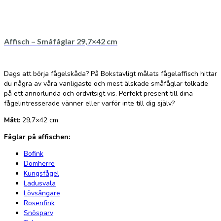
Affisch – Småfåglar 29,7×42 cm
Dags att börja fågelskåda? På Bokstavligt målats fågelaffisch hittar
du några av våra vanligaste och mest älskade småfåglar tolkade
på ett annorlunda och ordvitsigt vis. Perfekt present till dina
fågelintresserade vänner eller varför inte till dig själv?
Mått:
29,7×42 cm
Fåglar på affischen:
Bofink
Domherre
Kungsfågel
Ladusvala
Lövsångare
Rosenfink
Snösparv