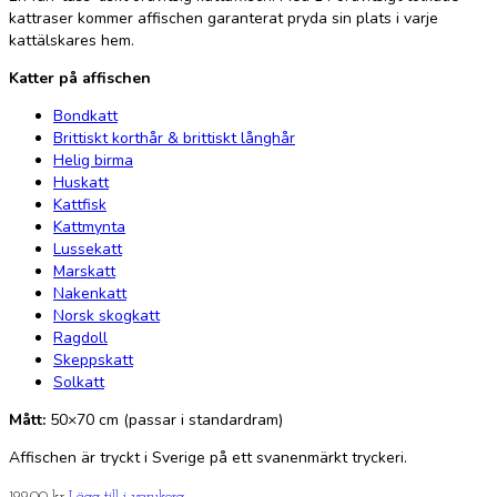
kattraser kommer affischen garanterat pryda sin plats i varje
kattälskares hem.
Katter på affischen
Bondkatt
Brittiskt korthår & brittiskt långhår
Helig birma
Huskatt
Kattfisk
Kattmynta
Lussekatt
Marskatt
Nakenkatt
Norsk skogkatt
Ragdoll
Skeppskatt
Solkatt
Mått:
50×70 cm (passar i standardram)
Affischen är tryckt i Sverige på ett svanenmärkt tryckeri.
199.00
kr
Lägg till i varukorg