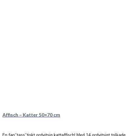
Affisch – Katter 50×70 cm
En fan”tass”tiskt ordvitsig kattaffisch! Med 14 ordvitsigt tolkade