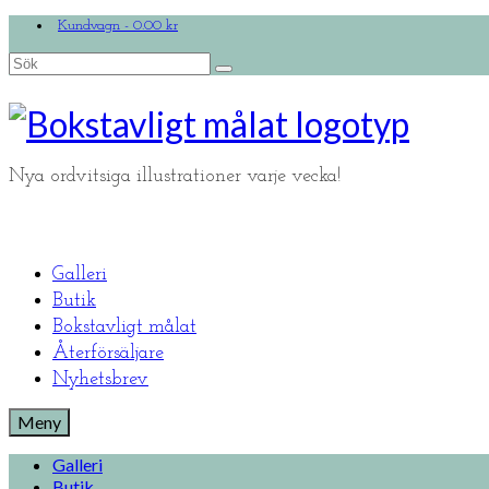
Kundvagn
-
0.00
kr
Search
for:
Nya ordvitsiga illustrationer varje vecka!
Galleri
Butik
Bokstavligt målat
Återförsäljare
Nyhetsbrev
Meny
Galleri
Butik