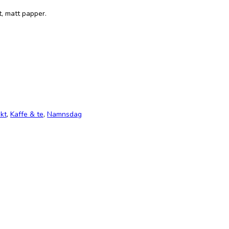
t, matt papper.
ekt
,
Kaffe & te
,
Namnsdag