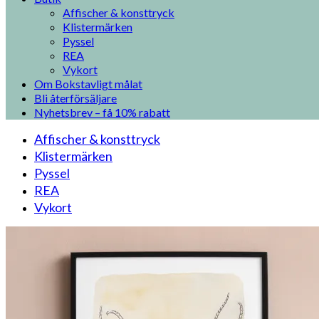
Affischer & konsttryck
Klistermärken
Pyssel
REA
Vykort
Om Bokstavligt målat
Bli återförsäljare
Nyhetsbrev – få 10% rabatt
Affischer & konsttryck
Klistermärken
Pyssel
REA
Vykort