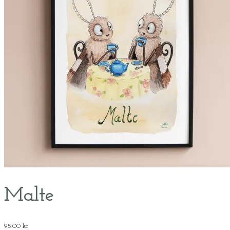
Malte
95.00
kr