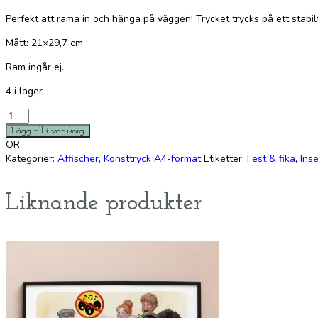
Perfekt att rama in och hänga på väggen! Trycket trycks på ett stabil
Mått: 21×29,7 cm
Ram ingår ej.
4 i lager
Malte
mängd
Lägg till i varukorg
OR
Kategorier:
Affischer
,
Konsttryck A4-format
Etiketter:
Fest & fika
,
Ins
Liknande produkter