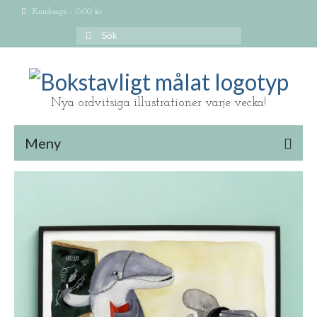
Kundvagn
-
0.00
kr
Search
for:
Nya ordvitsiga illustrationer varje vecka!
Meny