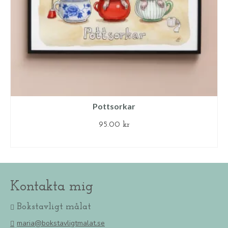
Pottsorkar
95.00
kr
LÄGG TILL I VARUKORG
Kontakta mig
Bokstavligt målat
maria@bokstavligtmalat.se