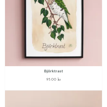
Björktrast
95.00
kr
LÄGG TILL I VARUKORG