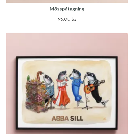
Mösspåtagning
95.00
kr
LÄGG TILL I VARUKORG