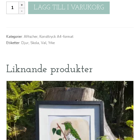
Skolval
LÄGG TILL I VARUKORG
mängd
Kategorier:
Affischer
,
Konsttryck A4-format
Etiketter:
Djur
,
Skola
,
Val
,
Yrke
Liknande produkter