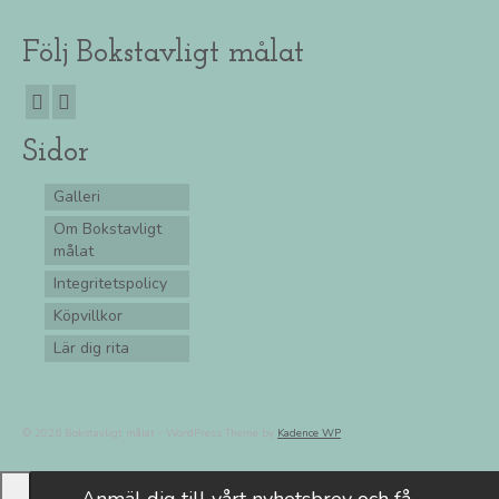
Följ Bokstavligt målat
Sidor
Galleri
Om Bokstavligt
målat
Integritetspolicy
Köpvillkor
Lär dig rita
© 2026 Bokstavligt målat - WordPress Theme by
Kadence WP
Anmäl dig till vårt nyhetsbrev och få