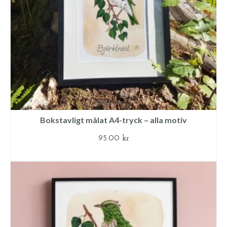
Bokstavligt målat A4-tryck – alla motiv
95.00
kr
LÄGG TILL I VARUKORG