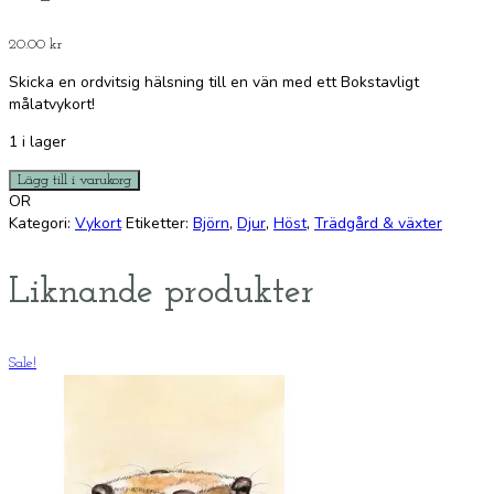
20.00
kr
Skicka en ordvitsig hälsning till en vän med ett Bokstavligt
målatvykort!
1 i lager
Vykort:
Lägg till i varukorg
Björnmossa
OR
mängd
Kategori:
Vykort
Etiketter:
Björn
,
Djur
,
Höst
,
Trädgård & växter
Liknande produkter
Sale!