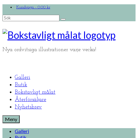
Kundvagn
-
0.00
kr
Search
for:
Nya ordvitsiga illustrationer varje vecka!
Galleri
Butik
Bokstavligt målat
Återförsäljare
Nyhetsbrev
Meny
Galleri
Butik