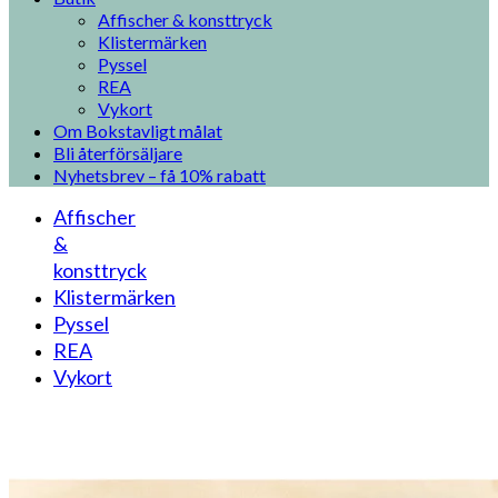
Affischer & konsttryck
Klistermärken
Pyssel
REA
Vykort
Om Bokstavligt målat
Bli återförsäljare
Nyhetsbrev – få 10% rabatt
Affischer
&
konsttryck
Klistermärken
Pyssel
REA
Vykort