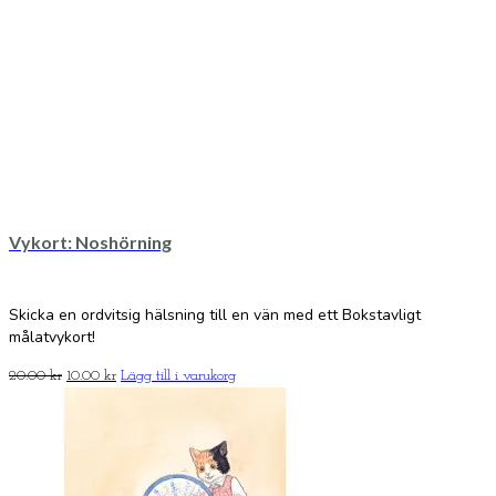
Vykort: Noshörning
Skicka en ordvitsig hälsning till en vän med ett Bokstavligt
målatvykort!
Det
Det
20.00
kr
10.00
kr
Lägg till i varukorg
ursprungliga
nuvarande
priset
priset
var:
är:
20.00 kr.
10.00 kr.