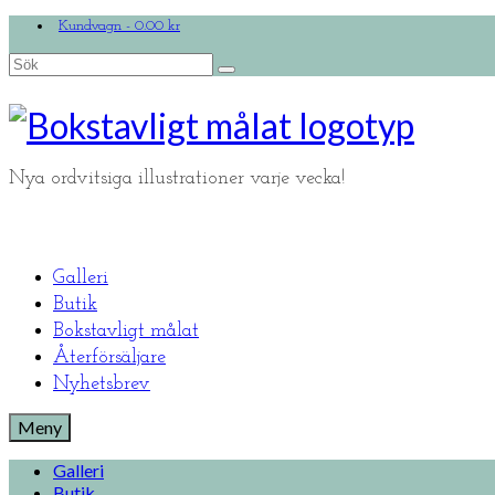
Kundvagn
-
0.00
kr
Search
for:
Nya ordvitsiga illustrationer varje vecka!
Galleri
Butik
Bokstavligt målat
Återförsäljare
Nyhetsbrev
Meny
Galleri
Butik