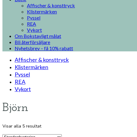
Affischer & konsttryck
Klistermärken
Pyssel
REA
Vykort
Om Bokstavligt målat
Bli återförsäljare
Nyhetsbrev – få 10% rabatt
Affischer & konsttryck
Klistermärken
Pyssel
REA
Vykort
Björn
Visar alla 5 resultat