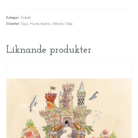
öronen
mängd
Kategori:
Vykort
Etiketter:
Djur
,
Hund
,
Kanin
,
Uttryck
,
Valp
Liknande produkter