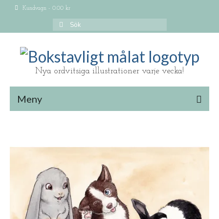
Kundvagn
-
0.00
kr
Search
for:
Nya ordvitsiga illustrationer varje vecka!
Meny