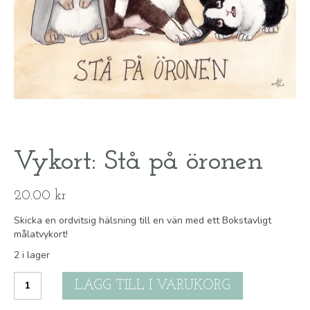
Vykort: Stå på öronen
20.00
kr
Skicka en ordvitsig hälsning till en vän med ett Bokstavligt
målatvykort!
2 i lager
Vykort:
LÄGG TILL I VARUKORG
Stå
på