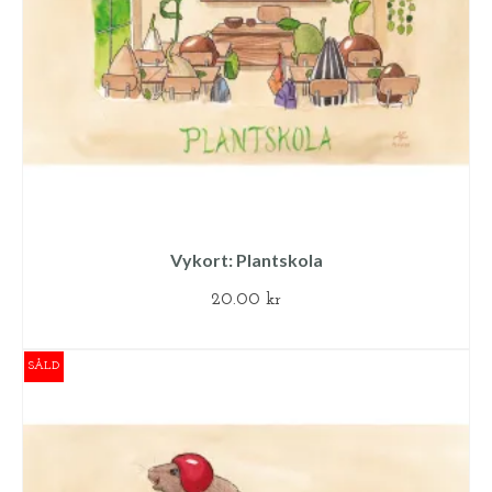
Vykort: Plantskola
20.00
kr
LÄS MER
SÅLD