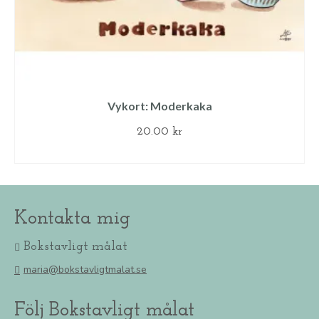
Vykort: Moderkaka
20.00
kr
LÄGG TILL I VARUKORG
Kontakta mig
Bokstavligt målat
maria@bokstavligtmalat.se
Följ Bokstavligt målat