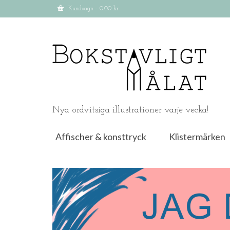
Kundvagn
-
0.00
kr
Nya ordvitsiga illustrationer varje vecka!
Affischer & konsttryck
Klistermärken