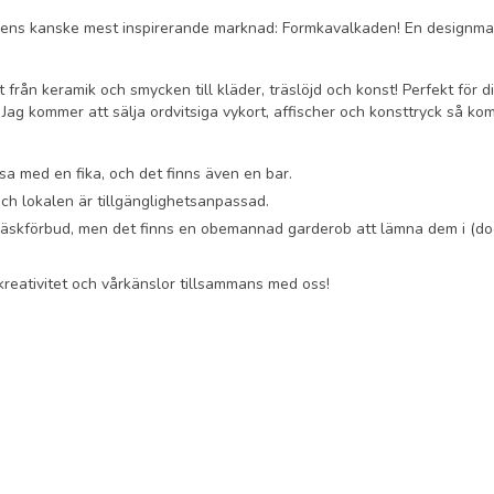
vårens kanske mest inspirerande marknad: Formkavalkaden! En designm
 från keramik och smycken till kläder, träslöjd och konst! Perfekt för 
. Jag kommer att sälja ordvitsiga vykort, affischer och konsttryck så ko
sa med en fika, och det finns även en bar.
 och lokalen är tillgänglighetsanpassad.
 väskförbud, men det finns en obemannad garderob att lämna dem i (doc
 kreativitet och vårkänslor tillsammans med oss!