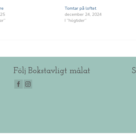
re
Tomtar på loftet
025
december 24, 2024
or”
I ”högtider”
Följ Bokstavligt målat
S