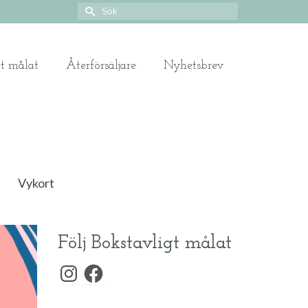
Search
for:
gt målat
Återförsäljare
Nyhetsbrev
Vykort
Följ Bokstavligt målat
Instagram
Facebook