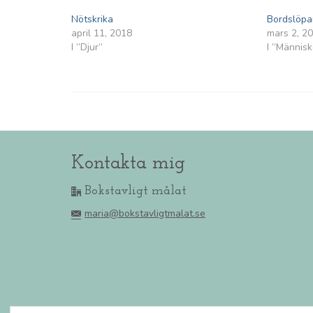
Nötskrika
Bordslöpa
april 11, 2018
mars 2, 2
I ”Djur”
I ”Människ
Kontakta mig
Bokstavligt målat
maria@bokstavligtmalat.se