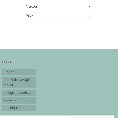
Växter
Yrke
idor
Galleri
Om Bokstavligt
målat
Integritetspolicy
Köpvillkor
Lär dig rita