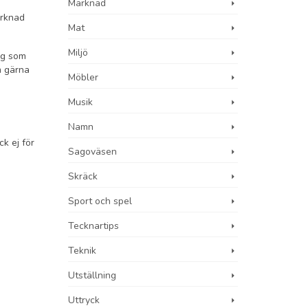
Marknad
arknad
Mat
Miljö
dig som
m gärna
Möbler
Musik
Namn
k ej för
Sagoväsen
Skräck
Sport och spel
Tecknartips
Teknik
Utställning
Uttryck