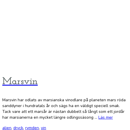
Marsvin
Marsvin har odlats av marsianska vinodlare på planeten mars röda
sanddyner i hundratals år och sägs ha en väldigt speciell smak.
Tack vare att ett marsår är nästan dubbelt så långt som ett jordår
har marsianerna en mycket längre odlingssäsong …
Läs mer
alien
,
dryck
,
rymden
,
vin