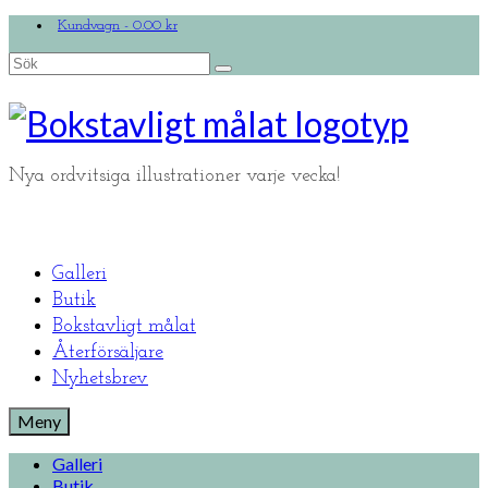
Kundvagn
-
0.00
kr
Search
for:
Nya ordvitsiga illustrationer varje vecka!
Galleri
Butik
Bokstavligt målat
Återförsäljare
Nyhetsbrev
Meny
Galleri
Butik