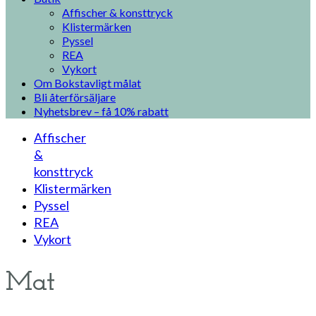
Affischer & konsttryck
Klistermärken
Pyssel
REA
Vykort
Om Bokstavligt målat
Bli återförsäljare
Nyhetsbrev – få 10% rabatt
Affischer
&
konsttryck
Klistermärken
Pyssel
REA
Vykort
Mat