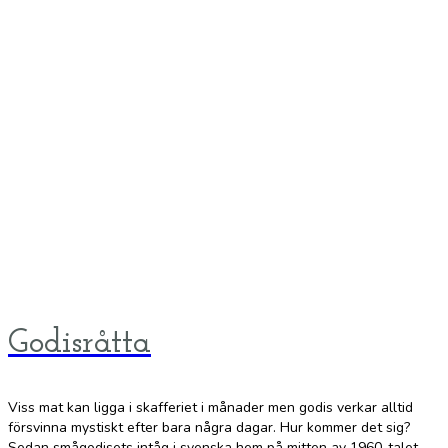
Godisråtta
Viss mat kan ligga i skafferiet i månader men godis verkar alltid
försvinna mystiskt efter bara några dagar. Hur kommer det sig?
Sedan smågodisets intåg i svenska hem på mitten av 1960-talet