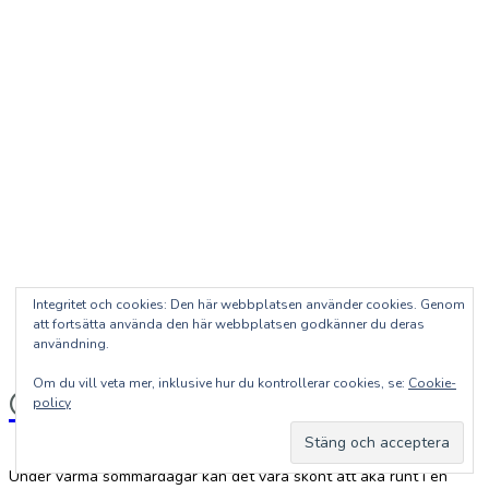
Integritet och cookies: Den här webbplatsen använder cookies. Genom
att fortsätta använda den här webbplatsen godkänner du deras
användning.
Om du vill veta mer, inklusive hur du kontrollerar cookies, se:
Cookie-
Glassbil
policy
Under varma sommardagar kan det vara skönt att åka runt i en