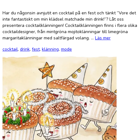
Har du någonsin avnjutit en cocktail på en fest och tänkt ”Vore det
inte fantastiskt om min klädsel matchade min drink!”? Låt oss
presentera cocktailklänningen! Cocktailklänningen finns i flera olika
cocktaildesigner, från mintgröna mojitoklänningar till limegröna
margaritaklänningar med saltfärgad volang. …
Läs mer
cocktail
,
drink
,
fest
,
klänning
,
mode