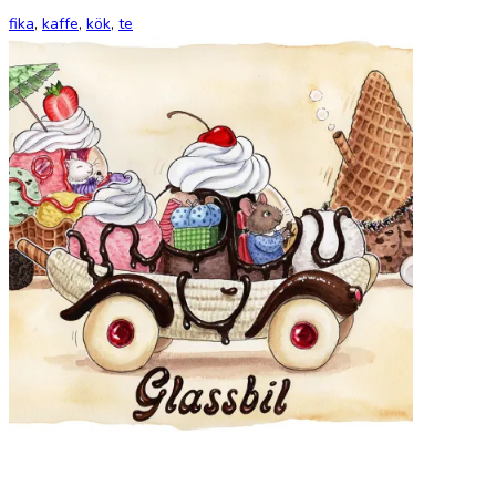
fika
,
kaffe
,
kök
,
te