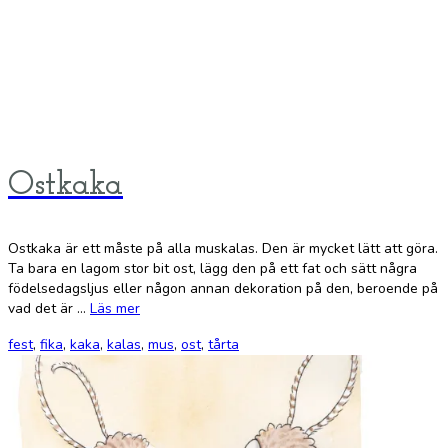
Ostkaka
Ostkaka är ett måste på alla muskalas. Den är mycket lätt att göra.
Ta bara en lagom stor bit ost, lägg den på ett fat och sätt några
födelsedagsljus eller någon annan dekoration på den, beroende på
vad det är …
Läs mer
fest
,
fika
,
kaka
,
kalas
,
mus
,
ost
,
tårta