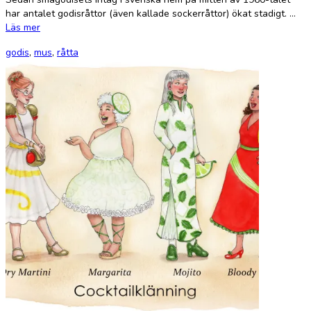
har antalet godisråttor (även kallade sockerråttor) ökat stadigt. …
Läs mer
godis
,
mus
,
råtta