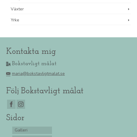
Växter
Yrke
Kontakta mig
Bokstavligt målat
maria@bokstavligtmalat.se
Följ Bokstavligt målat
Sidor
Galleri