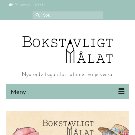
Kundvagn
-
0.00
kr
Search
for:
Nya ordvitsiga illustrationer varje vecka!
Meny