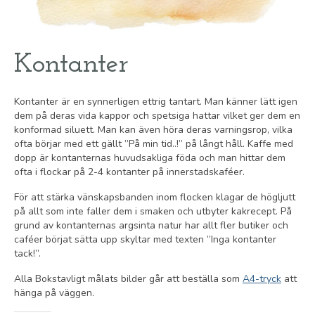
Kontanter
Kontanter är en synnerligen ettrig tantart. Man känner lätt igen
dem på deras vida kappor och spetsiga hattar vilket ger dem en
konformad siluett. Man kan även höra deras varningsrop, vilka
ofta börjar med ett gällt ”På min tid..!” på långt håll. Kaffe med
dopp är kontanternas huvudsakliga föda och man hittar dem
ofta i flockar på 2-4 kontanter på innerstadskaféer.
För att stärka vänskapsbanden inom flocken klagar de högljutt
på allt som inte faller dem i smaken och utbyter kakrecept. På
grund av kontanternas argsinta natur har allt fler butiker och
caféer börjat sätta upp skyltar med texten ”Inga kontanter
tack!”.
Alla Bokstavligt målats bilder går att beställa som
A4-tryck
att
hänga på väggen.