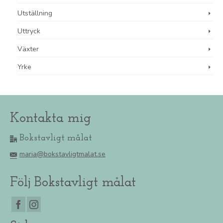
Utställning
Uttryck
Växter
Yrke
Kontakta mig
Bokstavligt målat
maria@bokstavligtmalat.se
Följ Bokstavligt målat