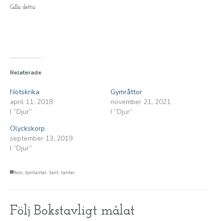
Gilla detta:
Relaterade
Nötskrika
Gymråttor
april 11, 2018
november 21, 2021
I ”Djur”
I ”Djur”
Olyckskorp
september 13, 2019
I ”Djur”
kon
,
kontanter
,
tant
,
tanter
Följ Bokstavligt målat