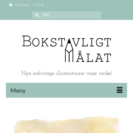
Kundvagn
-
0.00
kr
Search
for:
Nya ordvitsiga illustrationer varje vecka!
Meny