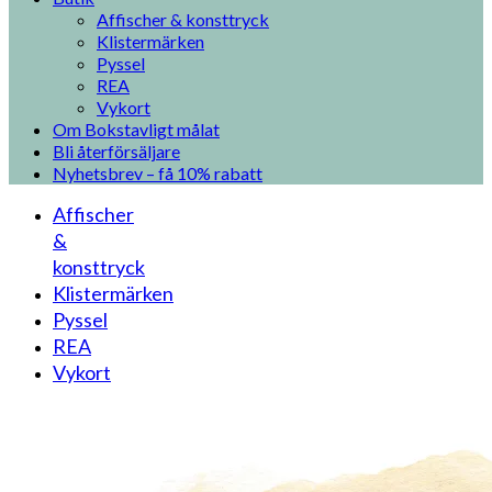
Affischer & konsttryck
Klistermärken
Pyssel
REA
Vykort
Om Bokstavligt målat
Bli återförsäljare
Nyhetsbrev – få 10% rabatt
Affischer
&
konsttryck
Klistermärken
Pyssel
REA
Vykort