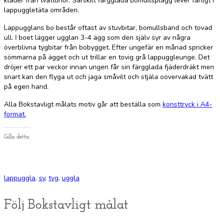
kläder från tvättlinor. Särskilt färgglada bomullsplagg lever farligt i
lappuggletäta områden.
Lappugglans bo består oftast av stuvbitar, bomullsband och tovad
ull. I boet lägger ugglan 3-4 ägg som den själv syr av några
överblivna tygbitar från bobygget. Efter ungefär en månad spricker
sömmarna på ägget och ut trillar en tovig grå lappuggleunge. Det
dröjer ett par veckor innan ungen får sin färgglada fjäderdräkt men
snart kan den flyga ut och jaga småvilt och stjäla oövervakad tvätt
på egen hand.
Alla Bokstavligt målats motiv går att beställa som
konsttryck i A4-
format.
Gilla detta:
lappuggla
,
sy
,
tyg
,
uggla
Följ Bokstavligt målat