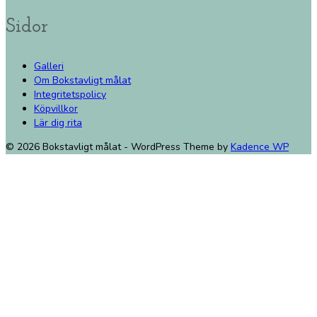
Sidor
Galleri
Om Bokstavligt målat
Integritetspolicy
Köpvillkor
Lär dig rita
© 2026 Bokstavligt målat - WordPress Theme by
Kadence WP