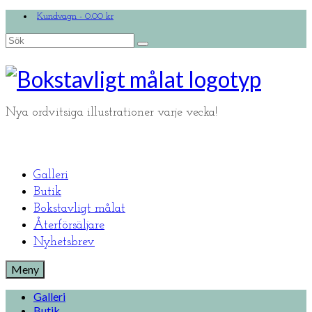
Kundvagn
-
0.00
kr
Search
for:
Nya ordvitsiga illustrationer varje vecka!
Galleri
Butik
Bokstavligt målat
Återförsäljare
Nyhetsbrev
Meny
Galleri
Butik