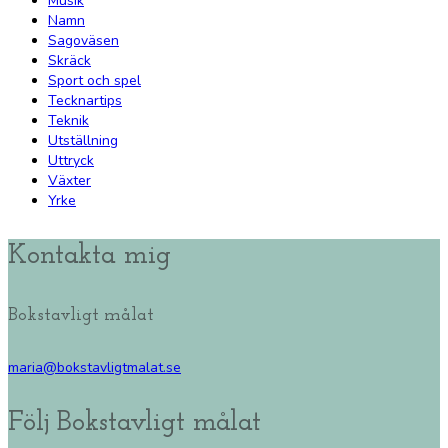
Musik
Namn
Sagoväsen
Skräck
Sport och spel
Tecknartips
Teknik
Utställning
Uttryck
Växter
Yrke
Kontakta mig
Bokstavligt målat
maria@bokstavligtmalat.se
Följ Bokstavligt målat