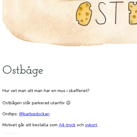
Ostbåge
Hur vet man att man har en mus i skafferiet?
Ostbågen står parkerad utanför 😉
Ordtips:
@barbiedockan
Motivet går att beställa som
A4-tryck
och
vykort
.