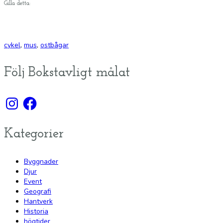
Gilla detta:
cykel
,
mus
,
ostbågar
Följ Bokstavligt målat
Instagram
Facebook
Kategorier
Byggnader
Djur
Event
Geografi
Hantverk
Historia
högtider