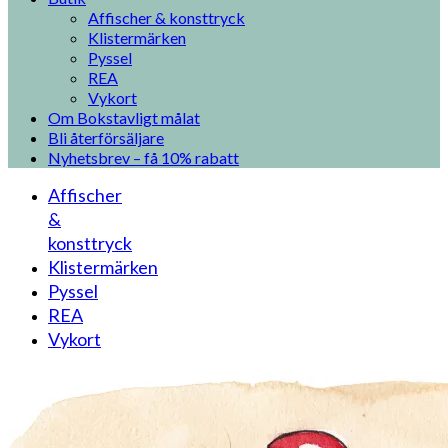
Affischer & konsttryck
Klistermärken
Pyssel
REA
Vykort
Om Bokstavligt målat
Bli återförsäljare
Nyhetsbrev – få 10% rabatt
Affischer
&
konsttryck
Klistermärken
Pyssel
REA
Vykort