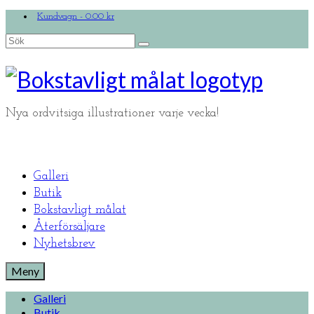
Kundvagn
-
0.00
kr
Search
for:
Nya ordvitsiga illustrationer varje vecka!
Galleri
Butik
Bokstavligt målat
Återförsäljare
Nyhetsbrev
Meny
Galleri
Butik