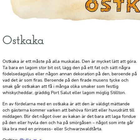
Ostkaka
Ostkaka är ett måste på alla muskalas. Den är mycket lätt att göra.
Ta bara en lagom stor bit ost, lägg den på ett fat och sätt några
födelsedagsljus eller någon annan dekoration på den, beroende på
vad det är som firas. Beroende på den firade musens tycke och
smak går ostkakan att få i många olika smaker som festlig
whiskycheddar, gräddig Port Salut eller lagom möglig Stillton.
En av fördelarna med en ostkaka är att den är väldigt mättande
och gästerna kommer varken att behöva förrätt eller huvudrätt till
middagen. Blir det något över av kakan är det bara att laga fondue
på den eller hyvla den och ha på smörgåsen – något som inte går
lika bra med en prinsess- eller Schwarzwaldtårta.