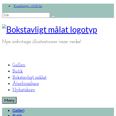
Kundvagn
-
0.00
kr
Search
for:
Nya ordvitsiga illustrationer varje vecka!
Galleri
Butik
Bokstavligt målat
Återförsäljare
Nyhetsbrev
Meny
Galleri
Butik