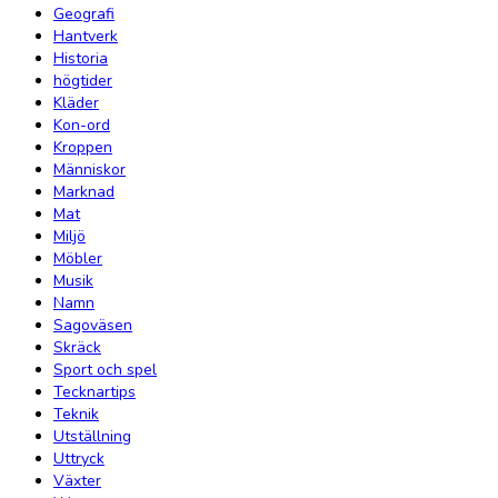
Geografi
Hantverk
Historia
högtider
Kläder
Kon-ord
Kroppen
Människor
Marknad
Mat
Miljö
Möbler
Musik
Namn
Sagoväsen
Skräck
Sport och spel
Tecknartips
Teknik
Utställning
Uttryck
Växter