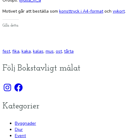
Ordtips:
@ulla_m_a
Motivet går att beställa som
konsttryck i A4-format
och
vykort
.
Gilla detta:
fest
,
fika
,
kaka
,
kalas
,
mus
,
ost
,
tårta
Följ Bokstavligt målat
Instagram
Facebook
Kategorier
Byggnader
Djur
Event