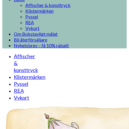
Affischer & konsttryck
Klistermärken
Pyssel
REA
Vykort
Om Bokstavligt målat
Bli återförsäljare
Nyhetsbrev – få 10% rabatt
Affischer
&
konsttryck
Klistermärken
Pyssel
REA
Vykort