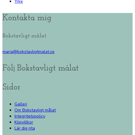
Yrke
Kontakta mig
Bokstavligt målat
maria@bokstavligtmalat.se
Följ Bokstavligt målat
Sidor
Galleri
Om Bokstavligt målat
Integritetspolicy
Köpvillkor
Lär dig rita