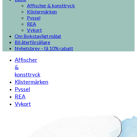
Affischer & konsttryck
Klistermärken
Pyssel
REA
Vykort
Om Bokstavligt målat
Bli återförsäljare
Nyhetsbrev – få 10% rabatt
Affischer
&
konsttryck
Klistermärken
Pyssel
REA
Vykort