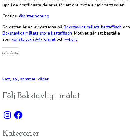
upp i de nordligaste delarna för att dra nytta av midnattssolen.
Ordtips:
@bitter.honung
Solkatten är en av katterna på
Bokstavligt målats kattaffisch
och
Bokstavligt målats stora kattaffisch
. Motivet går att beställa
som
konsttryck i A4-format
och
vykort
.
Gilla detta:
katt
,
sol
,
sommar
,
väder
Följ Bokstavligt målat
Instagram
Facebook
Kategorier