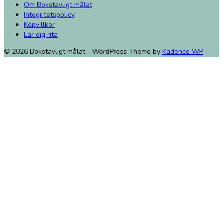
Om Bokstavligt målat
Integritetspolicy
Köpvillkor
Lär dig rita
© 2026 Bokstavligt målat - WordPress Theme by
Kadence WP