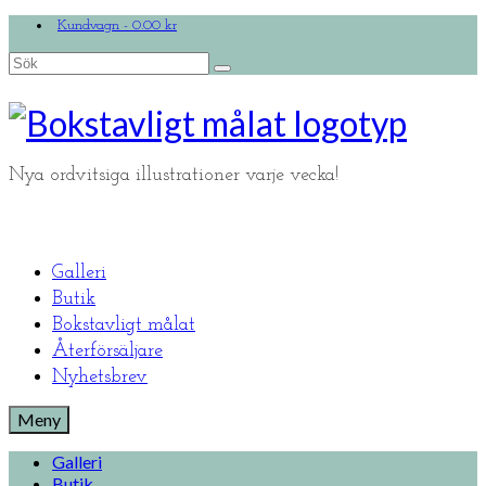
Kundvagn
-
0.00
kr
Search
for:
Nya ordvitsiga illustrationer varje vecka!
Galleri
Butik
Bokstavligt målat
Återförsäljare
Nyhetsbrev
Meny
Galleri
Butik