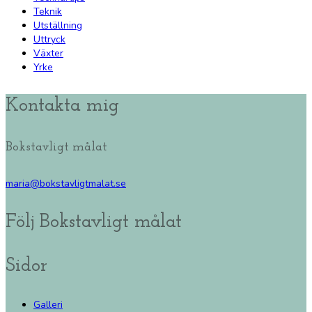
Teknik
Utställning
Uttryck
Växter
Yrke
Kontakta mig
Bokstavligt målat
maria@bokstavligtmalat.se
Följ Bokstavligt målat
Sidor
Galleri