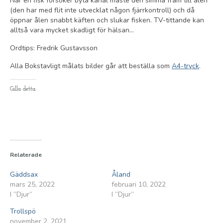
När en fisk försöker byta kanal måste den simma fram till ålen
(den har med flit inte utvecklat någon fjärrkontroll) och då
öppnar ålen snabbt käften och slukar fisken. TV-tittande kan
alltså vara mycket skadligt för hälsan…
Ordtips: Fredrik Gustavsson
Alla Bokstavligt målats bilder går att beställa som
A4-tryck
.
Gilla detta:
Relaterade
Gäddsax
Åland
mars 25, 2022
februari 10, 2022
I ”Djur”
I ”Djur”
Trollspö
november 2, 2021