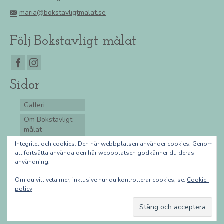
maria@bokstavligtmalat.se
Följ Bokstavligt målat
Sidor
Galleri
Om Bokstavligt
målat
Integritetspolicy
Integritet och cookies: Den här webbplatsen använder cookies. Genom
att fortsätta använda den här webbplatsen godkänner du deras
Köpvillkor
användning.
Lär dig rita
Om du vill veta mer, inklusive hur du kontrollerar cookies, se:
Cookie-
policy
© 2026 Bokstavligt målat - WordPress Theme by
Kadence WP