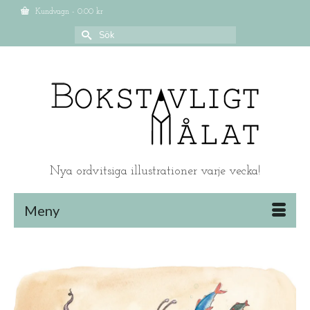
Kundvagn
-
0.00
kr
Search
for:
Nya ordvitsiga illustrationer varje vecka!
Meny