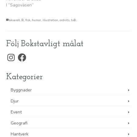
I ”Sagoväsen”
akvarell
,
ål
,
fisk
,
humor
,
illustration
,
ordvits
,
tvål
Följ Bokstavligt målat
Instagram
Facebook
Kategorier
Byggnader
Djur
Event
Geografi
Hantverk