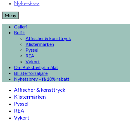
Nyhetsbrev
Meny
Galleri
Butik
Affischer & konsttryck
Klistermärken
Pyssel
REA
Vykort
Om Bokstavligt målat
Bli återförsäljare
Nyhetsbrev – få 10% rabatt
Affischer & konsttryck
Klistermärken
Pyssel
REA
Vykort