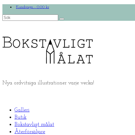
Kundvagn
-
0.00
kr
Search
for:
Nya ordvitsiga illustrationer varje vecka!
Galleri
Butik
Bokstavligt målat
Återförsäljare