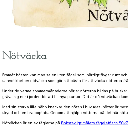
Nötväcka
Framåt hösten kan man se en liten fågel som ihärdigt flyger runt och
sannolikhet en nötväcka som gör sitt bästa för att väcka nötterna f
Under de varma sommarmånaderna börjar nötterna bildas på buskar och
gräva sig ner i jorden för att bli nya plantor. Det är då nötväckan kom
Med sin starka lilla näbb knackar den nöten i huvudet (nötter är mest
skydd och en bra boplats. Genom att hjälpa nötterna på det här sätte
Nötväckan är en av fåglarna på
Bokstavligt målats fågelaffisch 50×