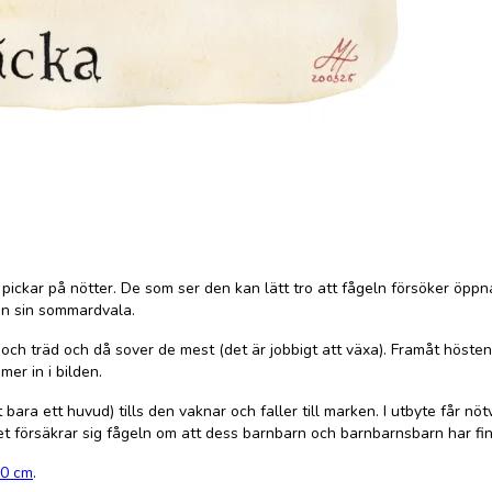
 pickar på nötter. De som ser den kan lätt tro att fågeln försöker öp
rån sin sommardvala.
 träd och då sover de mest (det är jobbigt att växa). Framåt hösten m
mer in i bilden.
 bara ett huvud) tills den vaknar och faller till marken. I utbyte får 
t försäkrar sig fågeln om att dess barnbarn och barnbarnsbarn har fin
70 cm
.