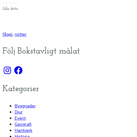
Gilla detta:
fågel
,
nötter
Följ Bokstavligt målat
Instagram
Facebook
Kategorier
Byggnader
Djur
Event
Geografi
Hantverk
Historia