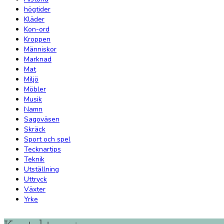
högtider
Kläder
Kon-ord
Kroppen
Människor
Marknad
Mat
Miljö
Möbler
Musik
Namn
Sagoväsen
Skräck
Sport och spel
Tecknartips
Teknik
Utställning
Uttryck
Växter
Yrke