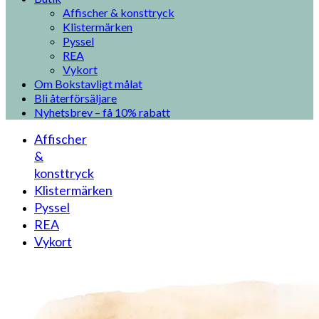
Affischer & konsttryck
Klistermärken
Pyssel
REA
Vykort
Om Bokstavligt målat
Bli återförsäljare
Nyhetsbrev – få 10% rabatt
Affischer
&
konsttryck
Klistermärken
Pyssel
REA
Vykort