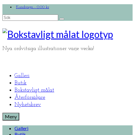
Kundvagn
-
0.00
kr
Search
for:
Nya ordvitsiga illustrationer varje vecka!
Galleri
Butik
Bokstavligt målat
Återförsäljare
Nyhetsbrev
Meny
Galleri
Butik