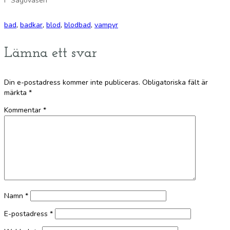
I ”Sagoväsen”
bad
,
badkar
,
blod
,
blodbad
,
vampyr
Lämna ett svar
Din e-postadress kommer inte publiceras.
Obligatoriska fält är
märkta
*
Kommentar
*
Namn
*
E-postadress
*