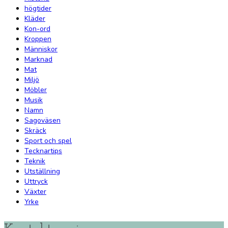
högtider
Kläder
Kon-ord
Kroppen
Människor
Marknad
Mat
Miljö
Möbler
Musik
Namn
Sagoväsen
Skräck
Sport och spel
Tecknartips
Teknik
Utställning
Uttryck
Växter
Yrke