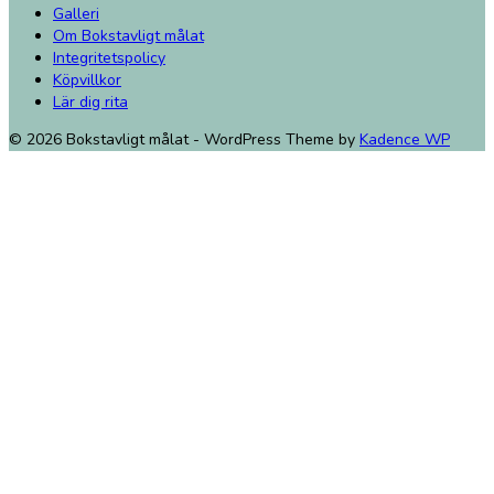
Galleri
Om Bokstavligt målat
Integritetspolicy
Köpvillkor
Lär dig rita
© 2026 Bokstavligt målat - WordPress Theme by
Kadence WP