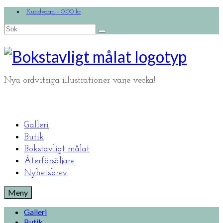
Kundvagn
-
0.00
kr
Search
for:
Nya ordvitsiga illustrationer varje vecka!
Galleri
Butik
Bokstavligt målat
Återförsäljare
Nyhetsbrev
Meny
Galleri
Butik