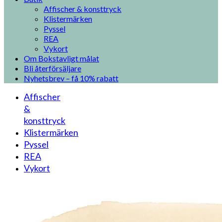
Affischer & konsttryck
Klistermärken
Pyssel
REA
Vykort
Om Bokstavligt målat
Bli återförsäljare
Nyhetsbrev – få 10% rabatt
Affischer
&
konsttryck
Klistermärken
Pyssel
REA
Vykort