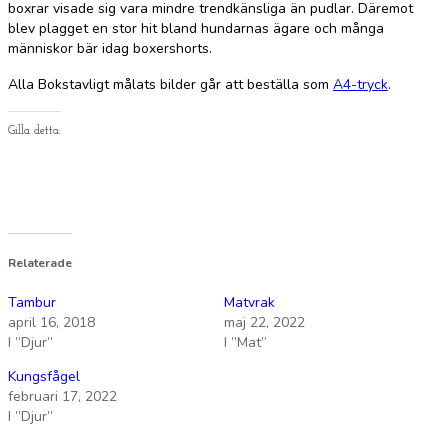
boxrar visade sig vara mindre trendkänsliga än pudlar. Däremot
blev plagget en stor hit bland hundarnas ägare och många
människor bär idag boxershorts.
Alla Bokstavligt målats bilder går att beställa som
A4-tryck
.
Gilla detta:
Relaterade
Tambur
Matvrak
april 16, 2018
maj 22, 2022
I ”Djur”
I ”Mat”
Kungsfågel
februari 17, 2022
I ”Djur”