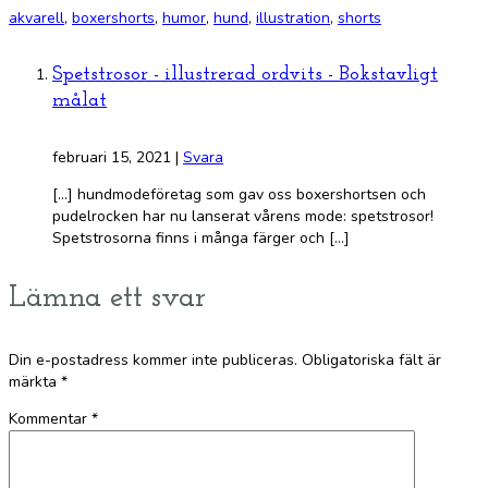
akvarell
,
boxershorts
,
humor
,
hund
,
illustration
,
shorts
Spetstrosor - illustrerad ordvits - Bokstavligt
målat
februari 15, 2021
|
Svara
[…] hundmodeföretag som gav oss boxershortsen och
pudelrocken har nu lanserat vårens mode: spetstrosor!
Spetstrosorna finns i många färger och […]
Lämna ett svar
Din e-postadress kommer inte publiceras.
Obligatoriska fält är
märkta
*
Kommentar
*