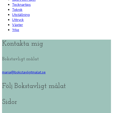
Tecknartips
Teknik
Utställning
Uttryck
Växter
Yrke
Kontakta mig
Bokstavligt målat
maria@bokstavligtmalat.se
Följ Bokstavligt målat
Sidor