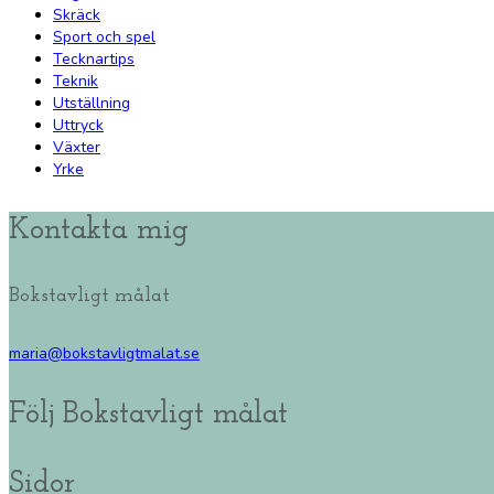
Skräck
Sport och spel
Tecknartips
Teknik
Utställning
Uttryck
Växter
Yrke
Kontakta mig
Bokstavligt målat
maria@bokstavligtmalat.se
Följ Bokstavligt målat
Sidor