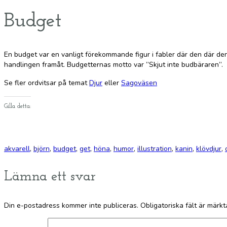
Budget
En budget var en vanligt förekommande figur i fabler där den där den 
handlingen framåt. Budgetternas motto var ”Skjut inte budbäraren”.
Se fler ordvitsar på temat
Djur
eller
Sagoväsen
Gilla detta:
akvarell
,
björn
,
budget
,
get
,
höna
,
humor
,
illustration
,
kanin
,
klövdjur
,
Lämna ett svar
Din e-postadress kommer inte publiceras.
Obligatoriska fält är märk