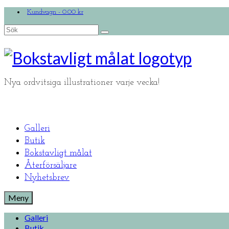
Kundvagn
-
0.00
kr
Search
for:
Nya ordvitsiga illustrationer varje vecka!
Galleri
Butik
Bokstavligt målat
Återförsäljare
Nyhetsbrev
Meny
Galleri
Butik