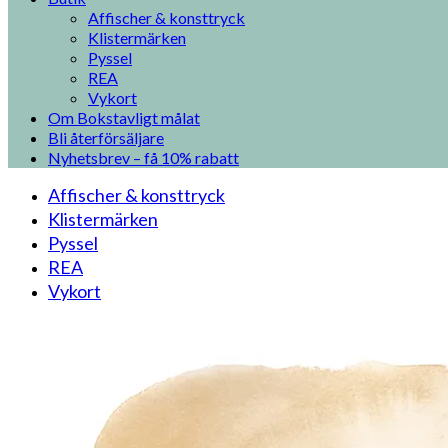
Affischer & konsttryck
Klistermärken
Pyssel
REA
Vykort
Om Bokstavligt målat
Bli återförsäljare
Nyhetsbrev – få 10% rabatt
Affischer & konsttryck
Klistermärken
Pyssel
REA
Vykort