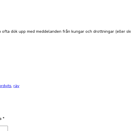
ofta dök upp med meddelanden från kungar och drottningar (eller skurkar
ordvits
,
räv
ta
*