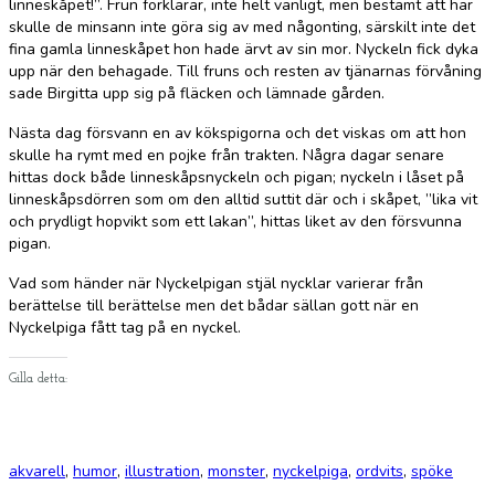
linneskåpet!”. Frun förklarar, inte helt vänligt, men bestämt att här
skulle de minsann inte göra sig av med någonting, särskilt inte det
fina gamla linneskåpet hon hade ärvt av sin mor. Nyckeln fick dyka
upp när den behagade. Till fruns och resten av tjänarnas förvåning
sade Birgitta upp sig på fläcken och lämnade gården.
Nästa dag försvann en av kökspigorna och det viskas om att hon
skulle ha rymt med en pojke från trakten. Några dagar senare
hittas dock både linneskåpsnyckeln och pigan; nyckeln i låset på
linneskåpsdörren som om den alltid suttit där och i skåpet, ”lika vit
och prydligt hopvikt som ett lakan”, hittas liket av den försvunna
pigan.
Vad som händer när Nyckelpigan stjäl nycklar varierar från
berättelse till berättelse men det bådar sällan gott när en
Nyckelpiga fått tag på en nyckel.
Gilla detta:
akvarell
,
humor
,
illustration
,
monster
,
nyckelpiga
,
ordvits
,
spöke