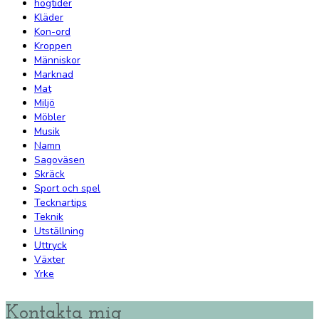
högtider
Kläder
Kon-ord
Kroppen
Människor
Marknad
Mat
Miljö
Möbler
Musik
Namn
Sagoväsen
Skräck
Sport och spel
Tecknartips
Teknik
Utställning
Uttryck
Växter
Yrke
Kontakta mig