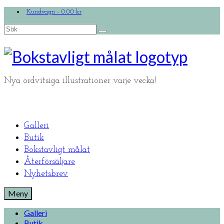
Kundvagn
-
0.00
kr
Search
for:
Nya ordvitsiga illustrationer varje vecka!
Galleri
Butik
Bokstavligt målat
Återförsäljare
Nyhetsbrev
Meny
Galleri
Butik