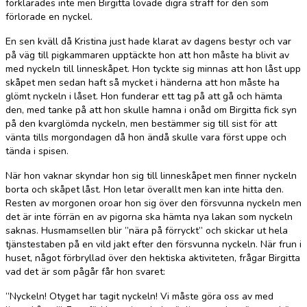
förklarades inte men Birgitta lovade digra straff för den som
förlorade en nyckel.
En sen kväll då Kristina just hade klarat av dagens bestyr och var
på väg till pigkammaren upptäckte hon att hon måste ha blivit av
med nyckeln till linneskåpet. Hon tyckte sig minnas att hon låst upp
skåpet men sedan haft så mycket i händerna att hon måste ha
glömt nyckeln i låset. Hon funderar ett tag på att gå och hämta
den, med tanke på att hon skulle hamna i onåd om Birgitta fick syn
på den kvarglömda nyckeln, men bestämmer sig till sist för att
vänta tills morgondagen då hon ändå skulle vara först uppe och
tända i spisen.
När hon vaknar skyndar hon sig till linneskåpet men finner nyckeln
borta och skåpet låst. Hon letar överallt men kan inte hitta den.
Resten av morgonen oroar hon sig över den försvunna nyckeln men
det är inte förrän en av pigorna ska hämta nya lakan som nyckeln
saknas. Husmamsellen blir ”nära på förryckt” och skickar ut hela
tjänstestaben på en vild jakt efter den försvunna nyckeln. När frun i
huset, något förbryllad över den hektiska aktiviteten, frågar Birgitta
vad det är som pågår får hon svaret:
”Nyckeln! Otyget har tagit nyckeln! Vi måste göra oss av med