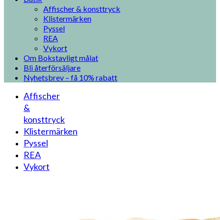
Affischer & konsttryck
Klistermärken
Pyssel
REA
Vykort
Om Bokstavligt målat
Bli återförsäljare
Nyhetsbrev – få 10% rabatt
Affischer
&
konsttryck
Klistermärken
Pyssel
REA
Vykort