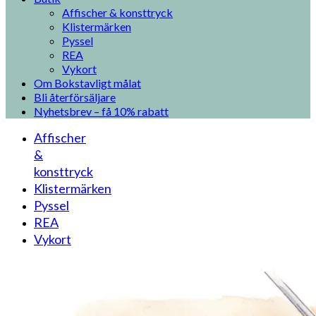
Affischer & konsttryck
Klistermärken
Pyssel
REA
Vykort
Om Bokstavligt målat
Bli återförsäljare
Nyhetsbrev – få 10% rabatt
Affischer
&
konsttryck
Klistermärken
Pyssel
REA
Vykort