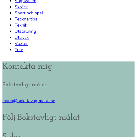
Sagoväsen
Skräck
Sport och spel
Tecknartips
Teknik
Utställning
Uttryck
Växter
Yrke
Kontakta mig
Bokstavligt målat
maria@bokstavligtmalat.se
Följ Bokstavligt målat