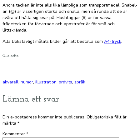
Andra tecken är inte alls lika lämpliga som transportmedel. Snabel-
an (@) är visserligen starka och snälla, men så runda att de är
svåra att hålla sig kvar på. Hashtaggar (#) är för vassa,
frågetecken för förvirrade och apostrofer är för små och
lättskrämda.
Alla Bokstavligt målats bilder går att beställa som
A4-tryck
.
Gilla detta:
akvarell
,
humor
,
illustration
,
ordvits
,
språk
Lämna ett svar
Din e-postadress kommer inte publiceras.
Obligatoriska fält är
märkta
*
Kommentar
*