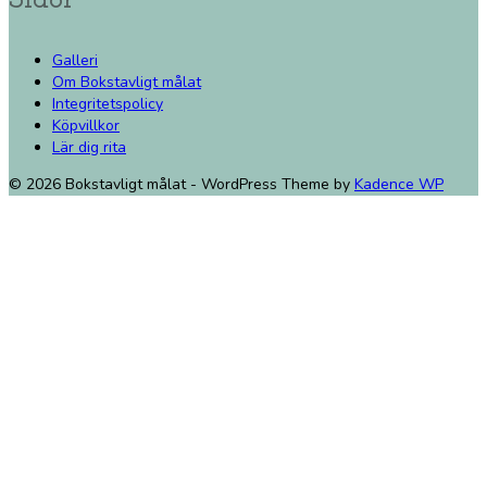
Sidor
Galleri
Om Bokstavligt målat
Integritetspolicy
Köpvillkor
Lär dig rita
© 2026 Bokstavligt målat - WordPress Theme by
Kadence WP