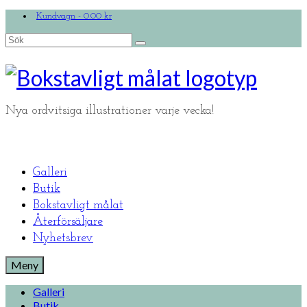
Kundvagn
-
0.00
kr
Search
for:
Nya ordvitsiga illustrationer varje vecka!
Galleri
Butik
Bokstavligt målat
Återförsäljare
Nyhetsbrev
Meny
Galleri
Butik