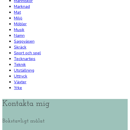
Människor
Marknad
Mat
Miljö
Möbler
Musik
Namn
Sagoväsen
Skräck
Sport och spel
Tecknartips
Teknik
Utställning
Uttryck
Växter
Yrke
Kontakta mig
Bokstavligt målat