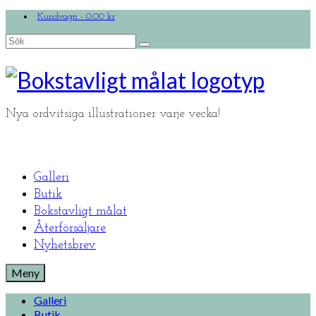
Kundvagn
-
0.00
kr
Search
for:
Nya ordvitsiga illustrationer varje vecka!
Galleri
Butik
Bokstavligt målat
Återförsäljare
Nyhetsbrev
Meny
Galleri
Butik