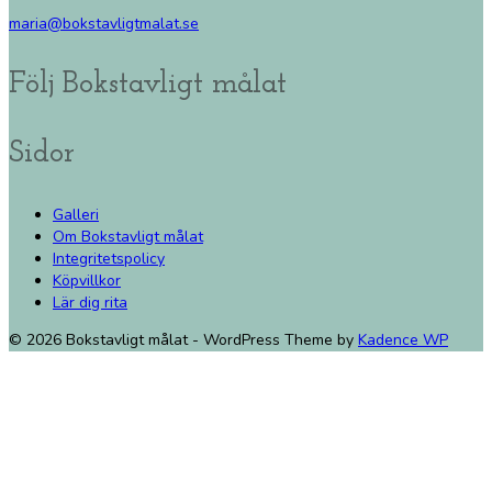
maria@bokstavligtmalat.se
Följ Bokstavligt målat
Sidor
Galleri
Om Bokstavligt målat
Integritetspolicy
Köpvillkor
Lär dig rita
© 2026 Bokstavligt målat - WordPress Theme by
Kadence WP