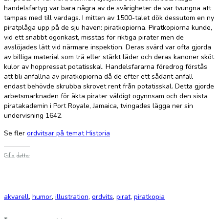
handelsfartyg var bara några av de svårigheter de var tvungna att
tampas med till vardags. I mitten av 1500-talet dök dessutom en ny
piratplåga upp på de sju haven: piratkopiorna. Piratkopiorna kunde,
vid ett snabbt ögonkast, misstas för riktiga pirater men de
avslöjades lätt vid närmare inspektion. Deras svärd var ofta gjorda
av billiga material som trä eller stärkt läder och deras kanoner sköt
kulor av hoppressat potatisskal. Handelsfararna föredrog förstås
att bli anfallna av piratkopiorna då de efter ett sådant anfall
endast behövde skrubba skrovet rent från potatisskal. Detta gjorde
arbetsmarknaden för äkta pirater väldigt ogynnsam och den sista
piratakademin i Port Royale, Jamaica, tvingades lägga ner sin
undervisning 1642.
Se fler
ordvitsar på temat Historia
Gilla detta:
akvarell
,
humor
,
illustration
,
ordvits
,
pirat
,
piratkopia