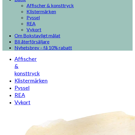
Affischer & konsttryck
Klistermärken
Pyssel
REA
Vykort
Om Bokstavligt målat
Bli återförsäljare
Nyhetsbrev – få 10% rabatt
Affischer
&
konsttryck
Klistermärken
Pyssel
REA
Vykort