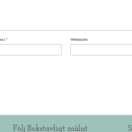
ress
*
Webbplats
Följ Bokstavligt målat
S