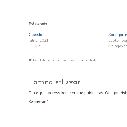
Relaterade
Glassko
Springbru
juli 5, 2021
september
I ”Djur”
I ”Sagovä
akvarell
,
humor
,
illustration
,
ordvits
,
skidor
,
stavfel
Lämna ett svar
Din e-postadress kommer inte publiceras.
Obligatoris
Kommentar
*