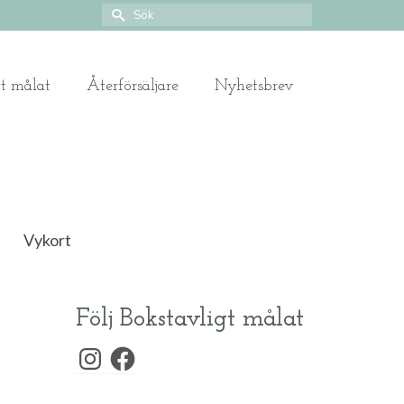
Search
for:
gt målat
Återförsäljare
Nyhetsbrev
Vykort
Följ Bokstavligt målat
Instagram
Facebook