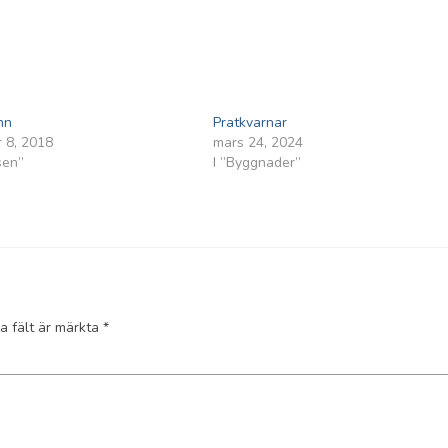
nn
Pratkvarnar
 8, 2018
mars 24, 2024
sen”
I ”Byggnader”
ka fält är märkta
*