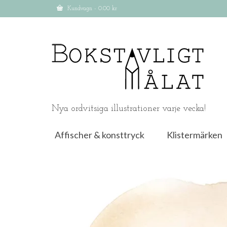
Kundvagn
-
0.00
kr
Nya ordvitsiga illustrationer varje vecka!
Affischer & konsttryck
Klistermärken