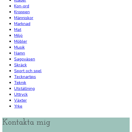
Kläder
Kon-ord
Kroppen
Människor
Marknad
Mat
Miljö
Möbler
Musik
Namn
Sagoväsen
Skräck
Sport och spel
Tecknartips
Teknik
Utställning
Uttryck
Växter
Yrke
Kontakta mig