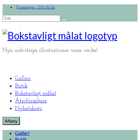
Kundvagn
-
357.00
kr
Search
for:
Nya ordvitsiga illustrationer varje vecka!
Galleri
Butik
Bokstavligt målat
Återförsäljare
Nyhetsbrev
Meny
Galleri
Butik