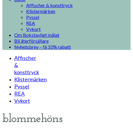
Affischer & konsttryck
Klistermärken
Pyssel
REA
Vykort
Om Bokstavligt målat
Bli återförsäljare
Nyhetsbrev – få 10% rabatt
Affischer
&
konsttryck
Klistermärken
Pyssel
REA
Vykort
blommehöns