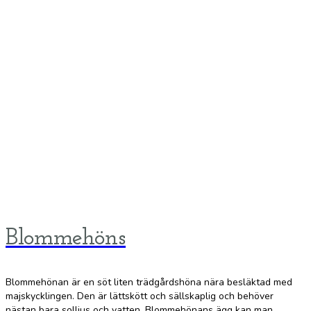
Blommehöns
Blommehönan är en söt liten trädgårdshöna nära besläktad med
majskycklingen. Den är lättskött och sällskaplig och behöver
nästan bara solljus och vatten. Blommehönans ägg kan man