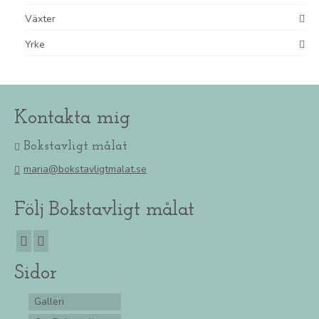
Växter
Yrke
Kontakta mig
Bokstavligt målat
maria@bokstavligtmalat.se
Följ Bokstavligt målat
Sidor
Galleri