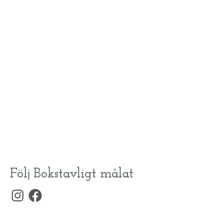
Kassako
Om du har varit i en lanthandel någon gång så kanske
du har haft nöjet att träffat en kassako i kassan.
Kassakorna kallas ibland också för kassörskor. I vissa
orter där det är ont om människor men gott om kor …
Läs
mer
butik
,
får
,
ko
,
lamm
Följ Bokstavligt målat
Instagram
Facebook