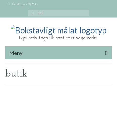
Kundvagn
-
0.00
kr
Search
for:
Nya ordvitsiga illustrationer varje vecka!
Meny
butik