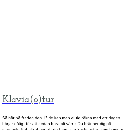
Klavia(o)tur
Så här på fredag den 13:de kan man alltid räkna med att dagen
börjar dåligt för att sedan bara bli värre. Du bränner dig på
morgonkaffet vilket gör att du tappar frukostmackan som hamnar