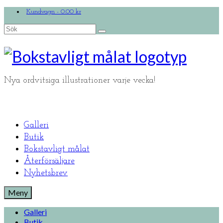
Kundvagn
-
0.00
kr
Search
for:
Nya ordvitsiga illustrationer varje vecka!
Galleri
Butik
Bokstavligt målat
Återförsäljare
Nyhetsbrev
Meny
Galleri
Butik