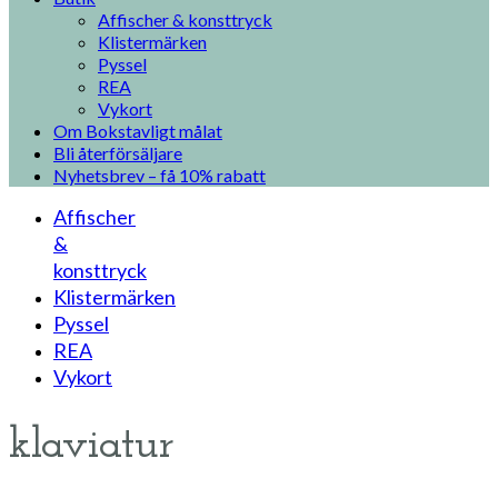
Affischer & konsttryck
Klistermärken
Pyssel
REA
Vykort
Om Bokstavligt målat
Bli återförsäljare
Nyhetsbrev – få 10% rabatt
Affischer
&
konsttryck
Klistermärken
Pyssel
REA
Vykort
klaviatur