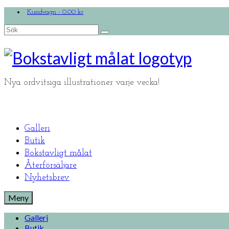
Kundvagn
-
0.00
kr
Search
for:
Nya ordvitsiga illustrationer varje vecka!
Galleri
Butik
Bokstavligt målat
Återförsäljare
Nyhetsbrev
Meny
Galleri
Butik