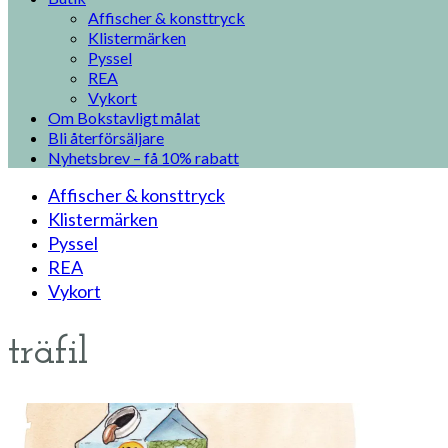
Affischer & konsttryck
Klistermärken
Pyssel
REA
Vykort
Om Bokstavligt målat
Bli återförsäljare
Nyhetsbrev – få 10% rabatt
Affischer & konsttryck
Klistermärken
Pyssel
REA
Vykort
träfil