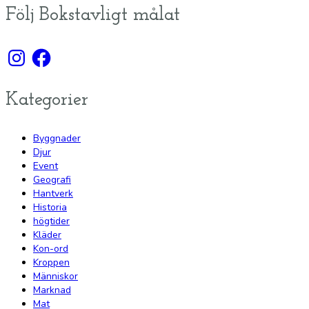
Följ Bokstavligt målat
Instagram
Facebook
Kategorier
Byggnader
Djur
Event
Geografi
Hantverk
Historia
högtider
Kläder
Kon-ord
Kroppen
Människor
Marknad
Mat