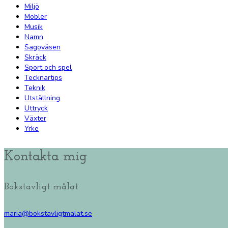
Miljö
Möbler
Musik
Namn
Sagoväsen
Skräck
Sport och spel
Tecknartips
Teknik
Utställning
Uttryck
Växter
Yrke
Kontakta mig
Bokstavligt målat
maria@bokstavligtmalat.se