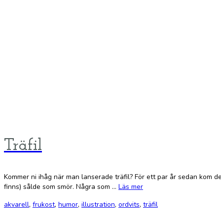
Träfil
Kommer ni ihåg när man lanserade träfil? För ett par år sedan kom den s
finns) sålde som smör. Några som …
Läs mer
akvarell
,
frukost
,
humor
,
illustration
,
ordvits
,
träfil