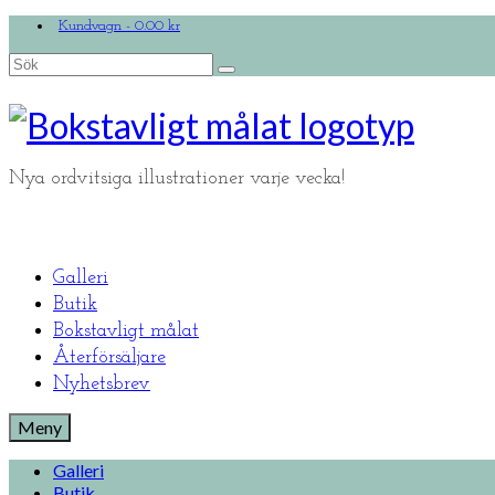
Kundvagn
-
0.00
kr
Search
for:
Nya ordvitsiga illustrationer varje vecka!
Galleri
Butik
Bokstavligt målat
Återförsäljare
Nyhetsbrev
Meny
Galleri
Butik