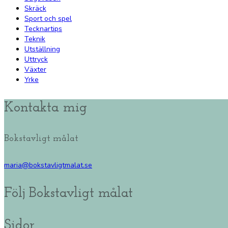
Skräck
Sport och spel
Tecknartips
Teknik
Utställning
Uttryck
Växter
Yrke
Kontakta mig
Bokstavligt målat
maria@bokstavligtmalat.se
Följ Bokstavligt målat
Sidor