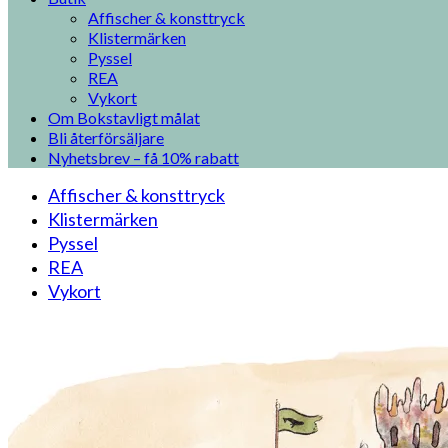
Affischer & konsttryck
Klistermärken
Pyssel
REA
Vykort
Om Bokstavligt målat
Bli återförsäljare
Nyhetsbrev – få 10% rabatt
Affischer & konsttryck
Klistermärken
Pyssel
REA
Vykort