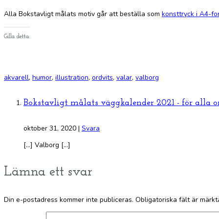
Alla Bokstavligt målats motiv går att beställa som
konsttryck i A4-fo
Gilla detta:
akvarell
,
humor
,
illustration
,
ordvits
,
valar
,
valborg
Bokstavligt målats väggkalender 2021 - för alla o
oktober 31, 2020
|
Svara
[…] Valborg […]
Lämna ett svar
Din e-postadress kommer inte publiceras.
Obligatoriska fält är märk