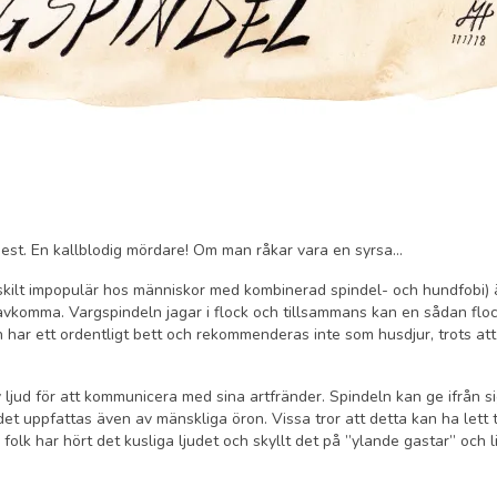
 best. En kallblodig mördare! Om man råkar vara en syrsa…
rskilt impopulär hos människor med kombinerad spindel- och hundfobi) 
n avkomma. Vargspindeln jagar i flock och tillsammans kan en sådan flo
 har ett ordentligt bett och rekommenderas inte som husdjur, trots att
ljud för att kommunicera med sina artfränder. Spindeln kan ge ifrån si
det uppfattas även av mänskliga öron. Vissa tror att detta kan ha lett ti
lk har hört det kusliga ljudet och skyllt det på ”ylande gastar” och l