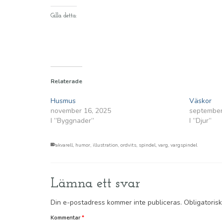
Gilla detta:
Relaterade
Husmus
Väskor
november 16, 2025
september
I ”Byggnader”
I ”Djur”
akvarell
,
humor
,
illustration
,
ordvits
,
spindel
,
varg
,
vargspindel
Lämna ett svar
Din e-postadress kommer inte publiceras.
Obligatoris
Kommentar
*