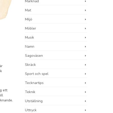
Marknad
Mat
Miljö
Möbler
Musik
Namn
Sagoväsen
Skräck
är
ck
Sport och spel
Tecknartips
g ett
Teknik
ll
iknande.
Utställning
Uttryck