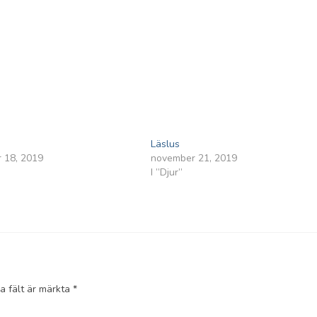
Läslus
 18, 2019
november 21, 2019
I ”Djur”
ka fält är märkta
*