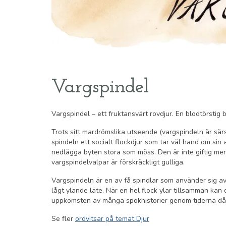
Vargspindel
Vargspindel – ett fruktansvärt rovdjur. En blodtörstig
Trots sitt mardrömslika utseende (vargspindeln är sä
spindeln ett socialt flockdjur som tar väl hand om si
nedlägga byten stora som möss. Den är inte giftig men
vargspindelvalpar är förskräckligt gulliga.
Vargspindeln är en av få spindlar som använder sig av 
lågt ylande läte. När en hel flock ylar tillsamman kan 
uppkomsten av många spökhistorier genom tiderna då fo
Se fler
ordvitsar på temat Djur