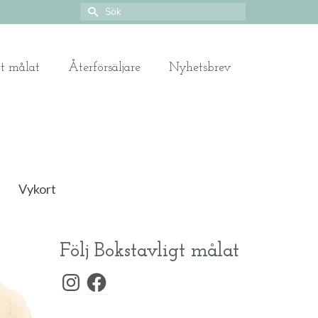
Search
for:
gt målat
Återförsäljare
Nyhetsbrev
Vykort
Följ Bokstavligt målat
Instagram
Facebook