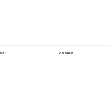
ress
*
Webbplats