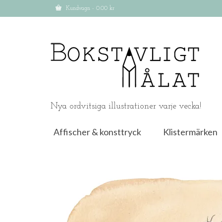
Kundvagn
-
0.00
kr
Nya ordvitsiga illustrationer varje vecka!
Affischer & konsttryck
Klistermärken